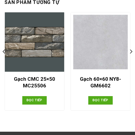
SẢN PHẨM TƯƠNG TỰ
Gạch CMC 25×50
Gạch 60×60 NY8-
MC25506
GM6602
ĐỌC TIẾP
ĐỌC TIẾP