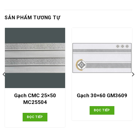
SẢN PHẨM TƯƠNG TỰ
Gạch CMC 25×50
Gạch 30×60 GM3609
MC25504
ĐỌC TIẾP
ĐỌC TIẾP