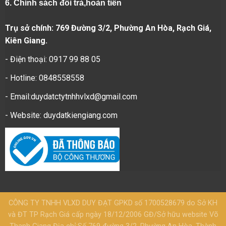
6.
Chính sách đổi trả,hoàn tiền
Trụ sở chính: 769 Đường 3/2, Phường An Hòa, Rạch Giá,
Kiên Giang.
- Điện thoại: 0917 99 88 05
- Hotline: 0848558558
- Email:duydatctytnhhvlxd@gmail.com
- Website:
duydatkiengiang.com
CÔNG TY TNHH VLXD DUY ĐẠT GPKD số 1700528679 do Sở KH
và ĐT TP Rạch Giá cấp ngày 18/12/2006 GĐ/Sở hữu website Võ