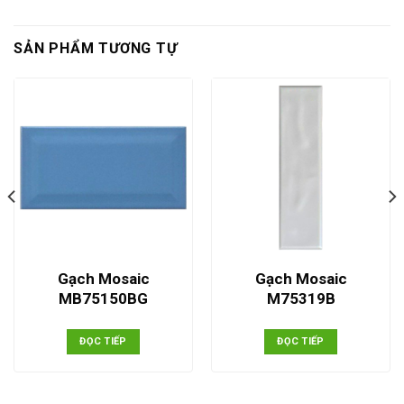
SẢN PHẨM TƯƠNG TỰ
Gạch Mosaic
Gạch Mosaic
MB75150BG
M75319B
ĐỌC TIẾP
ĐỌC TIẾP