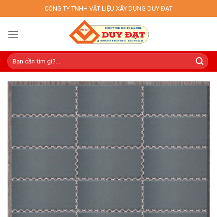
Skip
CÔNG TY TNHH VẬT LIỆU XÂY DỰNG DUY ĐẠT
to
content