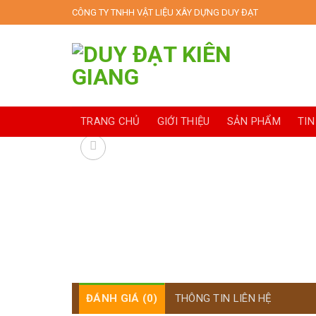
Skip
CÔNG TY TNHH VẬT LIỆU XÂY DỰNG DUY ĐẠT
to
content
TRANG CHỦ
GIỚI THIỆU
SẢN PHẨM
TIN
ĐÁNH GIÁ (0)
THÔNG TIN LIÊN HỆ