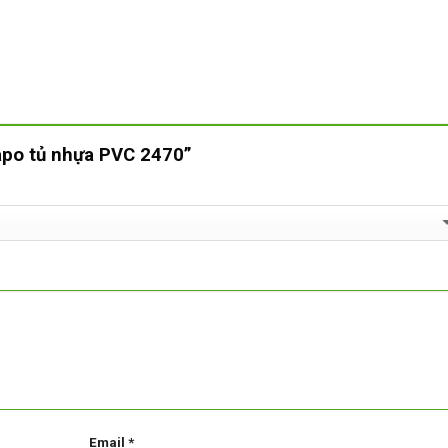
vapo tủ nhựa PVC 2470”
Email
*