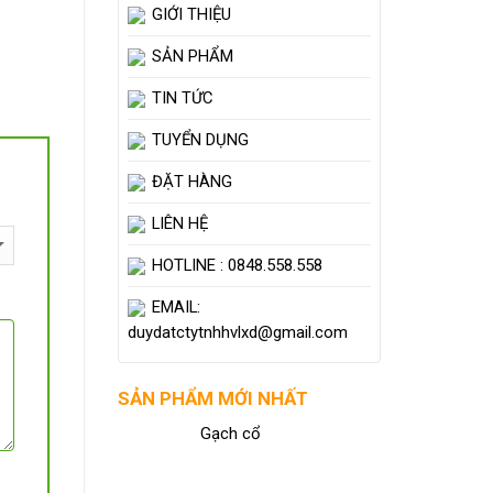
GIỚI THIỆU
SẢN PHẨM
TIN TỨC
TUYỂN DỤNG
ĐẶT HÀNG
LIÊN HỆ
HOTLINE : 0848.558.558
EMAIL:
duydatctytnhhvlxd@gmail.com
SẢN PHẨM MỚI NHẤT
Gạch cổ