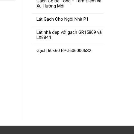
Gạch Cổ Bê Tông – Tâm Điểm và
Xu Hướng Mới
Lát Gạch Cho Ngôi Nhà P1
Lát nhà đẹp với gạch GR15809 và
LX8844
Gạch 60×60 RPG6060006S2
Lavap
Lavapo tủ nhựa PVC 2480
ĐỌC TIẾP