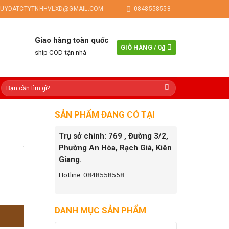
UYDATCTYTNHHVLXD@GMAIL.COM
0848558558
Giao hàng toàn quốc
GIỎ HÀNG /
0
₫
ship COD tận nhà
SẢN PHẨM ĐANG CÓ TẠI
Trụ sở chính: 769 , Đường 3/2,
Phường An Hòa, Rạch Giá, Kiên
Giang.
Hotline: 0848558558
DANH MỤC SẢN PHẨM