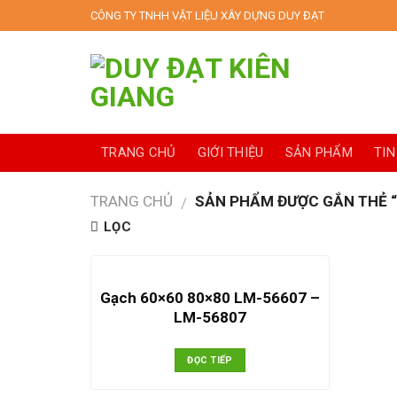
Skip
CÔNG TY TNHH VẬT LIỆU XÂY DỰNG DUY ĐẠT
to
content
TRANG CHỦ
GIỚI THIỆU
SẢN PHẨM
TIN
TRANG CHỦ
SẢN PHẨM ĐƯỢC GẮN THẺ “
/
LỌC
Gạch 60×60 80×80 LM-56607 –
LM-56807
ĐỌC TIẾP