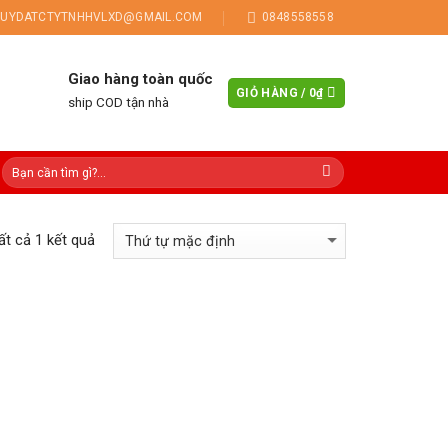
UYDATCTYTNHHVLXD@GMAIL.COM
0848558558
Giao hàng toàn quốc
GIỎ HÀNG /
0
₫
ship COD tận nhà
tất cả 1 kết quả