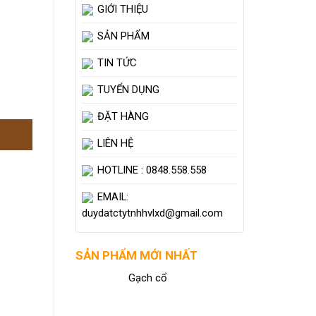
GIỚI THIỆU
SẢN PHẨM
TIN TỨC
TUYỂN DỤNG
ĐẶT HÀNG
LIÊN HỆ
HOTLINE : 0848.558.558
EMAIL:
duydatctytnhhvlxd@gmail.com
SẢN PHẨM MỚI NHẤT
Gạch cổ