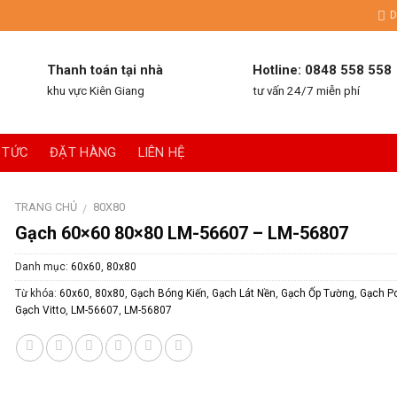
D
Thanh toán tại nhà
Hotline: 0848 558 558
khu vực Kiên Giang
tư vấn 24/7 miễn phí
 TỨC
ĐẶT HÀNG
LIÊN HỆ
TRANG CHỦ
80X80
/
Gạch 60×60 80×80 LM-56607 – LM-56807
Danh mục:
60x60
,
80x80
Từ khóa:
60x60
,
80x80
,
Gạch Bóng Kiến
,
Gạch Lát Nền
,
Gạch Ốp Tường
,
Gạch Po
Gạch Vitto
,
LM-56607
,
LM-56807