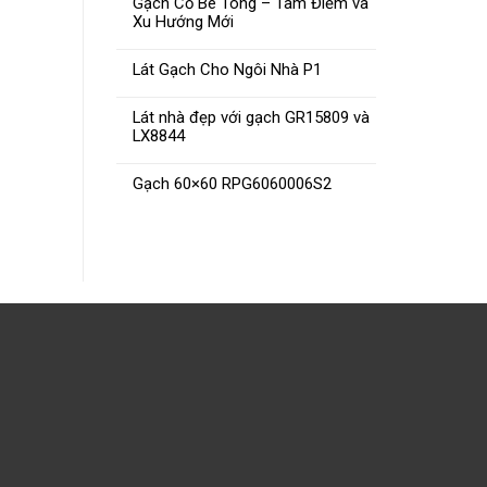
Gạch Cổ Bê Tông – Tâm Điểm và
Xu Hướng Mới
Lát Gạch Cho Ngôi Nhà P1
Gạch CMC 60×60 PT60012 –
Gạch V
Lát nhà đẹp với gạch GR15809 và
LX8844
80×80 PT80012
Gạch 60×60 RPG6060006S2
ĐỌC TIẾP