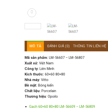
MÔ TẢ
ĐÁNH GIÁ (0)
THÔNG TIN LIÊN HỆ
Mã sản phẩm:
LM-56607 – LM-56807
Xuất xứ:
Việt Nam
Công ty:
Liên Minh
Kích thước:
60×60 80×80
Nhà máy:
Vitto
Bề mặt:
Bóng kiến
Chất liệu:
Porcelain
Thương hiệu
: Opoilo
Gạch 60×60 80×80 LM-56609 – LM-56809