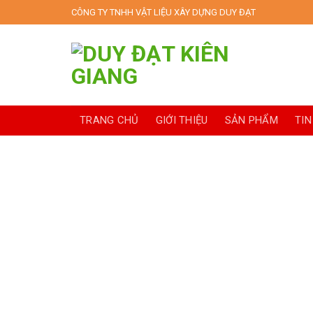
Skip
CÔNG TY TNHH VẬT LIỆU XÂY DỰNG DUY ĐẠT
to
content
TRANG CHỦ
GIỚI THIỆU
SẢN PHẨM
TIN