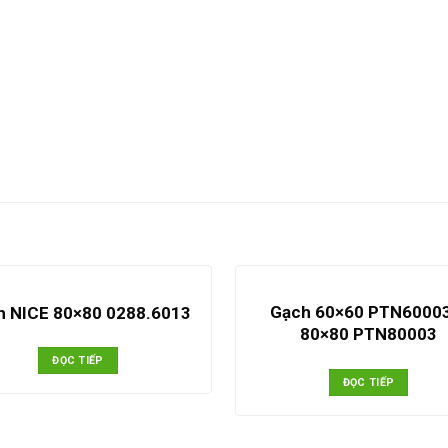
Gạch 60×60 PTN6000
h NICE 80×80 0288.6013
80×80 PTN80003
ĐỌC TIẾP
ĐỌC TIẾP