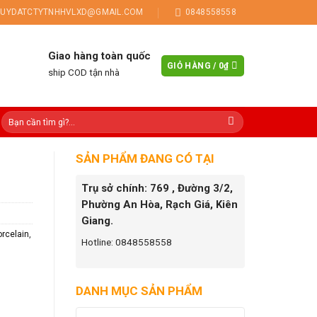
UYDATCTYTNHHVLXD@GMAIL.COM
0848558558
Giao hàng toàn quốc
GIỎ HÀNG /
0
₫
ship COD tận nhà
SẢN PHẨM ĐANG CÓ TẠI
Trụ sở chính: 769 , Đường 3/2,
Phường An Hòa, Rạch Giá, Kiên
Giang.
rcelain
,
Hotline: 0848558558
DANH MỤC SẢN PHẨM