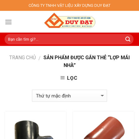
Skip
CÔNG TY TNHH VẬT LIỆU XÂY DỰNG DUY ĐẠT
to
content
TRANG CHỦ
SẢN PHẨM ĐƯỢC GẮN THẺ “LỢP MÁI
/
NHÀ”
LỌC