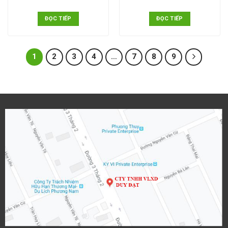
ĐỌC TIẾP
ĐỌC TIẾP
1
2
3
4
…
7
8
9