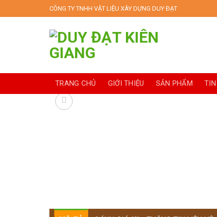
Skip
CÔNG TY TNHH VẬT LIỆU XÂY DỰNG DUY ĐẠT
to
content
TRANG CHỦ
GIỚI THIỆU
SẢN PHẨM
TIN