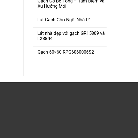
Gạch Cổ Bê Tông – Tâm Điểm và
Xu Hướng Mới
Ngói R
Ngói RF20N
Lát Gạch Cho Ngôi Nhà P1
ĐỌC TIẾP
Lát nhà đẹp với gạch GR15809 và
LX8844
Gạch 60×60 RPG6060006S2