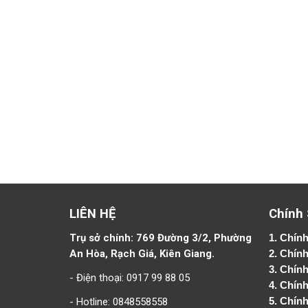
LIÊN HỆ
Chính
Trụ sở chính: 769 Đường 3/2, Phường
1.
Chính
An Hòa, Rạch Giá, Kiên Giang.
2.
Chính
3. Chín
- Điện thoại: 0917 99 88 05
4.
Chính
- Hotline: 0848558558
5.
Chính