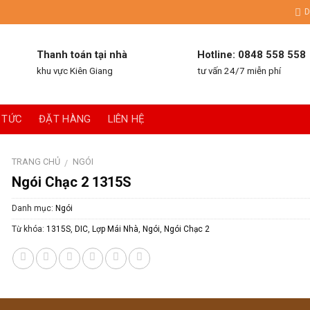
D
Thanh toán tại nhà
Hotline: 0848 558 558
khu vực Kiên Giang
tư vấn 24/7 miễn phí
 TỨC
ĐẶT HÀNG
LIÊN HỆ
TRANG CHỦ
NGÓI
/
Ngói Chạc 2 1315S
Danh mục:
Ngói
Từ khóa:
1315S
,
DIC
,
Lợp Mái Nhà
,
Ngói
,
Ngói Chạc 2