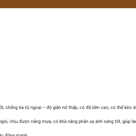
 chống tia tử ngoại – độ giãn nở thấp, có độ bền cao, có thể kéo dà
ngói, chịu được nắng mưa, có khả năng phản xạ ánh sáng tốt, giúp l
tác động mạnh