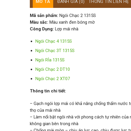
MÔ TẢ
ĐÁNH GIÁ (0)
THÔNG TIN LIÊN HỆ
Mã sản phẩm:
Ngói Chạc 2 1315S
Màu sắc:
Màu xanh đen bóng mờ
Công Dụng:
Lợp mái nhà
Ngói Chạc 4 1315S
Ngói Chạc 3T 1315S
Ngói RÌa 1315S
Ngói Chạc 2 DT10
Ngói Chạc 2 XT07
Thông tin chi tiết:
– Gạch ngói lợp mái có khả năng chống thấm nước tốt,
thọ của mái nhà
– Làm nổi bật ngôi nhà với phong cách tự nhiên của 
không gian bên trong nhà
– Chống mài mòn – chịu áp lực cao, chịu được lực 