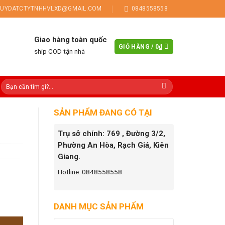
UYDATCTYTNHHVLXD@GMAIL.COM
0848558558
Giao hàng toàn quốc
GIỎ HÀNG /
0
₫
ship COD tận nhà
SẢN PHẨM ĐANG CÓ TẠI
Trụ sở chính: 769 , Đường 3/2,
Phường An Hòa, Rạch Giá, Kiên
Giang.
Hotline: 0848558558
DANH MỤC SẢN PHẨM