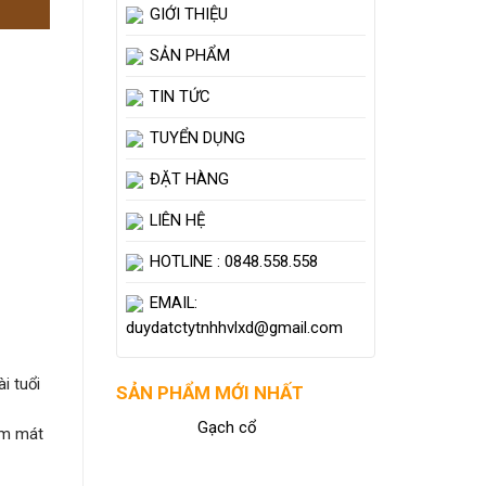
GIỚI THIỆU
SẢN PHẨM
TIN TỨC
TUYỂN DỤNG
ĐẶT HÀNG
LIÊN HỆ
HOTLINE : 0848.558.558
EMAIL:
duydatctytnhhvlxd@gmail.com
i tuổi
SẢN PHẨM MỚI NHẤT
Gạch cổ
àm mát