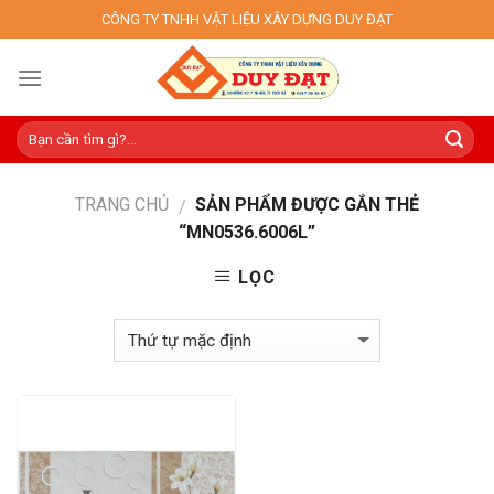
Skip
CÔNG TY TNHH VẬT LIỆU XÂY DỰNG DUY ĐẠT
to
content
TRANG CHỦ
SẢN PHẨM ĐƯỢC GẮN THẺ
/
“MN0536.6006L”
LỌC