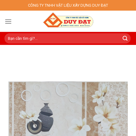
Skip
CÔNG TY TNHH VẬT LIỆU XÂY DỰNG DUY ĐẠT
to
content