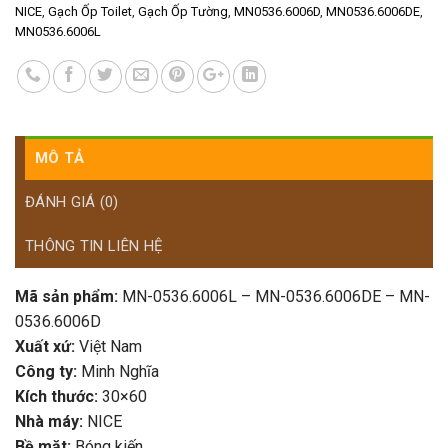
NICE
,
Gạch Ốp Toilet
,
Gạch Ốp Tường
,
MN0536.6006D
,
MN0536.6006DE
,
MN0536.6006L
MÔ TẢ
ĐÁNH GIÁ (0)
THÔNG TIN LIÊN HỆ
Mã sản phẩm:
MN-0536.6006L – MN-0536.6006DE – MN-
0536.6006D
Xuất xứ:
Việt Nam
Công ty:
Minh Nghĩa
Kích thước:
30×60
Nhà máy:
NICE
Bề mặt:
Bóng kiến