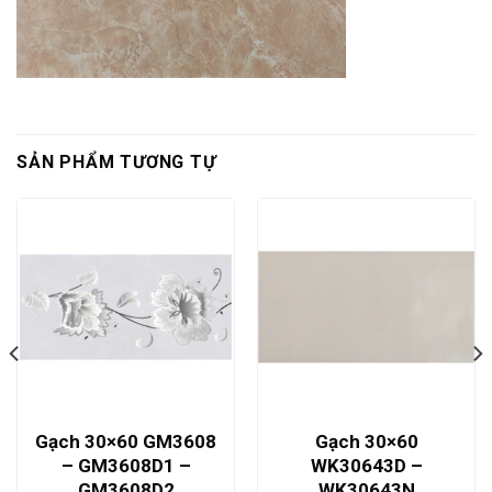
SẢN PHẨM TƯƠNG TỰ
Gạch 30×60 GM3608
Gạch 30×60
– GM3608D1 –
WK30643D –
GM3608D2
WK30643N