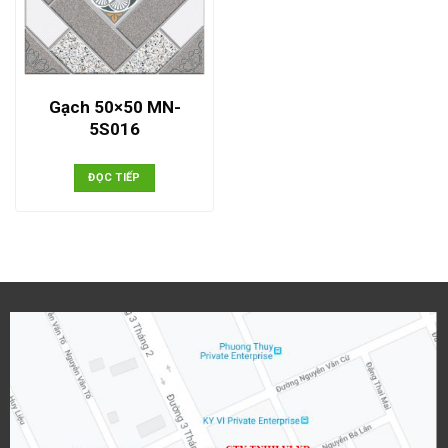
Gạch 50×50 MN-
5S016
ĐỌC TIẾP