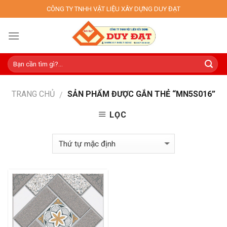
Skip
CÔNG TY TNHH VẬT LIỆU XÂY DỰNG DUY ĐẠT
to
content
TRANG CHỦ
SẢN PHẨM ĐƯỢC GẮN THẺ “MN5S016”
/
LỌC