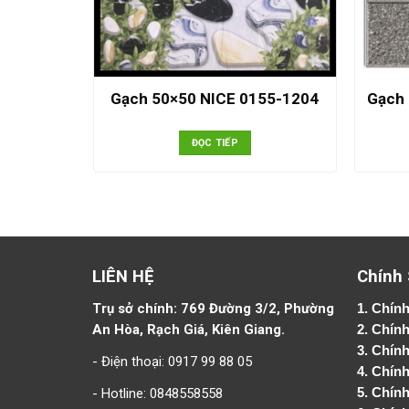
Gạch 50×50 NICE 0155-1204
Gạch
ĐỌC TIẾP
LIÊN HỆ
Chính
Trụ sở chính: 769 Đường 3/2, Phường
1.
Chính
An Hòa, Rạch Giá, Kiên Giang.
2.
Chính
3. Chín
- Điện thoại: 0917 99 88 05
4.
Chính
- Hotline: 0848558558
5.
Chính