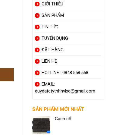
GIỚI THIỆU
SẢN PHẨM
TIN TỨC
TUYỂN DỤNG
ĐẶT HÀNG
LIÊN HỆ
HOTLINE : 0848.558.558
EMAIL:
duydatctytnhhvlxd@gmail.com
SẢN PHẨM MỚI NHẤT
Gạch cổ