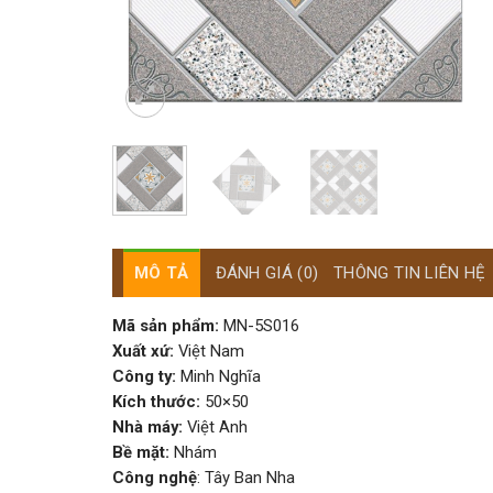
MÔ TẢ
ĐÁNH GIÁ (0)
THÔNG TIN LIÊN HỆ
Mã sản phẩm:
MN-5S016
Xuất xứ:
Việt Nam
Công ty:
Minh Nghĩa
Kích thước:
50×50
Nhà máy:
Việt Anh
Bề mặt:
Nhám
Công nghệ
: Tây Ban Nha