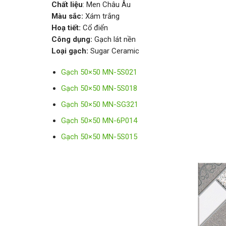
Chất liệu
: Men Châu Âu
Màu sắc:
Xám trắng
Hoạ tiết:
Cổ điển
Công dụng:
Gạch lát nền
Loại gạch:
Sugar Ceramic
Gạch 50×50 MN-5S021
Gạch 50×50 MN-5S018
Gạch 50×50 MN-SG321
Gạch 50×50 MN-6P014
Gạch 50×50 MN-5S015