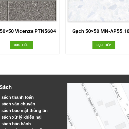
 50×50 Vicenza PTN5684
Gạch 50×50 MN-AP55.1
ĐỌC TIẾP
ĐỌC TIẾP
 Sách
 sách thanh toán
 sách vận chuyển
h sách bảo mật thông tin
 sách xử lý khiếu nại
 sách bảo hành