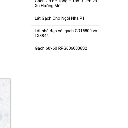
Gạch Cổ Bê Tông – Tâm Điểm và
Xu Hướng Mới
Lát Gạch Cho Ngôi Nhà P1
Lát nhà đẹp với gạch GR15809 và
LX8844
Gạch 60×60 RPG6060006S2
Gạch 50×50 MN-0555.1323
ĐỌC TIẾP