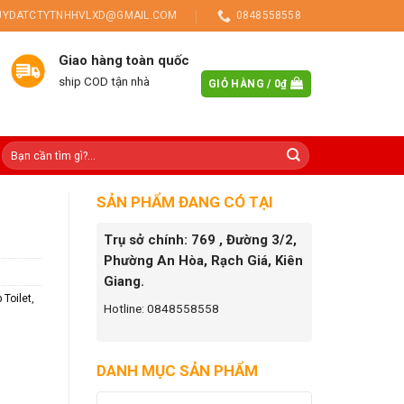
UYDATCTYTNHHVLXD@GMAIL.COM
0848558558
Giao hàng toàn quốc
ship COD tận nhà
GIỎ HÀNG /
0
₫
SẢN PHẨM ĐANG CÓ TẠI
Trụ sở chính: 769 , Đường 3/2,
Phường An Hòa, Rạch Giá, Kiên
Giang.
 Toilet
,
Hotline: 0848558558
DANH MỤC SẢN PHẨM