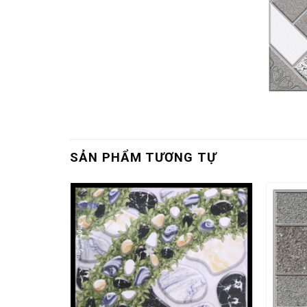
SẢN PHẨM TƯƠNG TỰ
55.1008