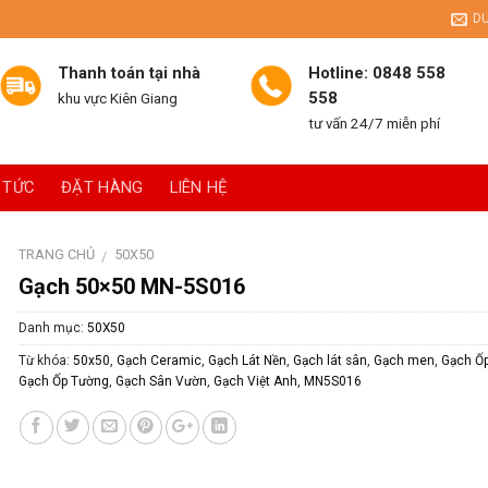
D
Thanh toán tại nhà
Hotline: 0848 558
558
khu vực Kiên Giang
tư vấn 24/7 miễn phí
 TỨC
ĐẶT HÀNG
LIÊN HỆ
TRANG CHỦ
50X50
/
Gạch 50×50 MN-5S016
Danh mục:
50X50
Từ khóa:
50x50
,
Gạch Ceramic
,
Gạch Lát Nền
,
Gạch lát sân
,
Gạch men
,
Gạch Ốp
Gạch Ốp Tường
,
Gạch Sân Vườn
,
Gạch Việt Anh
,
MN5S016