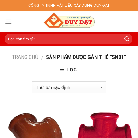
Skip
CÔNG TY TNHH VẬT LIỆU XÂY DỰNG DUY ĐẠT
to
content
TRANG CHỦ
SẢN PHẨM ĐƯỢC GẮN THẺ “SN01”
/
LỌC