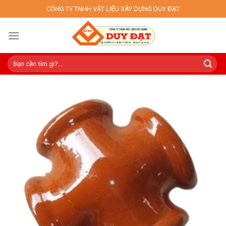
Skip
CÔNG TY TNHH VẬT LIỆU XÂY DỰNG DUY ĐẠT
to
content