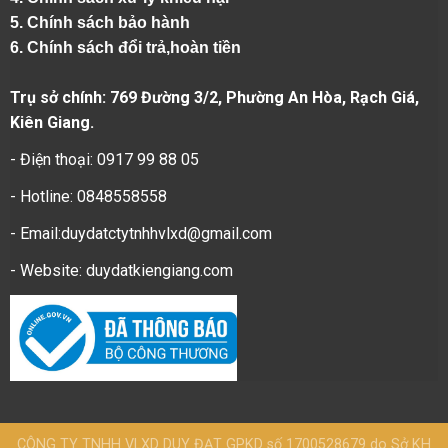
5.
Chính sách bảo hành
6.
Chính sách đổi trả,hoàn tiền
Trụ sở chính: 769 Đường 3/2, Phường An Hòa, Rạch Giá,
Kiên Giang.
- Điện thoại: 0917 99 88 05
- Hotline: 0848558558
- Email:duydatctytnhhvlxd@gmail.com
- Website:
duydatkiengiang.com
CÔNG TY TNHH VLXD DUY ĐẠT GPKD số 1700528679 do Sở KH