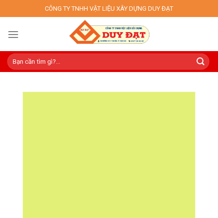
Skip
CÔNG TY TNHH VẬT LIỆU XÂY DỰNG DUY ĐẠT
to
content