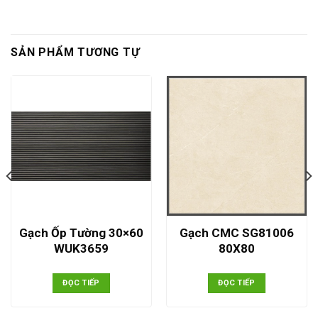
SẢN PHẨM TƯƠNG TỰ
Gạch Ốp Tường 30×60
Gạch CMC SG81006
WUK3659
80X80
ĐỌC TIẾP
ĐỌC TIẾP