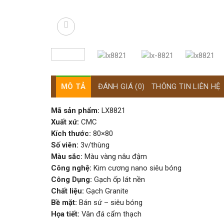
MÔ TẢ
ĐÁNH GIÁ (0)
THÔNG TIN LIÊN HỆ
Mã sản phẩm:
LX8821
Xuất xứ:
CMC
Kích thước:
80×80
Số viên:
3v/thùng
Màu sắc:
Màu vàng nâu đậm
Công nghệ:
Kim cương nano siêu bóng
Công Dụng:
Gạch ốp lát nền
Chất liệu:
Gạch Granite
Bề mặt:
Bán sứ – siêu bóng
Họa tiết:
Vân đá cẩm thạch