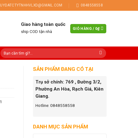
UYDATCTYTNHHVLXD@GMAIL.COM
0848558558
Giao hàng toàn quốc
GIỎ HÀNG /
0
₫
ship COD tận nhà
SẢN PHẨM ĐANG CÓ TẠI
Trụ sở chính: 769 , Đường 3/2,
Phường An Hòa, Rạch Giá, Kiên
Giang.
1
Hotline: 0848558558
DANH MỤC SẢN PHẨM