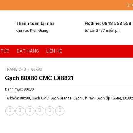
D
Thanh toán tại nhà
Hotline: 0848 558 558
khu vực Kiên Giang
tư vấn 24/7 miễn phí
 TỨC
ĐẶT HÀNG
LIÊN HỆ
TRANG CHỦ
80X80
/
Gạch 80X80 CMC LX8821
Danh mục:
80x80
Từ khóa:
80x80
,
Gạch CMC
,
Gạch Granite
,
Gạch Lát Nền
,
Gạch Ốp Tường
,
LX882