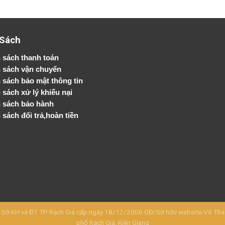
 Sách
 sách thanh toán
 sách vận chuyển
h sách bảo mật thông tin
 sách xử lý khiếu nại
 sách bảo hành
 sách đổi trả,hoàn tiền
KH và ĐT TP Rạch Giá cấp ngày 18/12/2006 GĐ/Sở hữu website Võ Thanh 
phố Rạch Giá, Kiên Giang