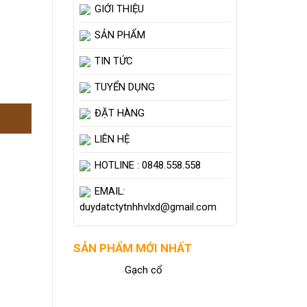
GIỚI THIỆU
SẢN PHẨM
TIN TỨC
TUYỂN DỤNG
ĐẶT HÀNG
LIÊN HỆ
HOTLINE : 0848.558.558
EMAIL:
duydatctytnhhvlxd@gmail.com
SẢN PHẨM MỚI NHẤT
Gạch cổ