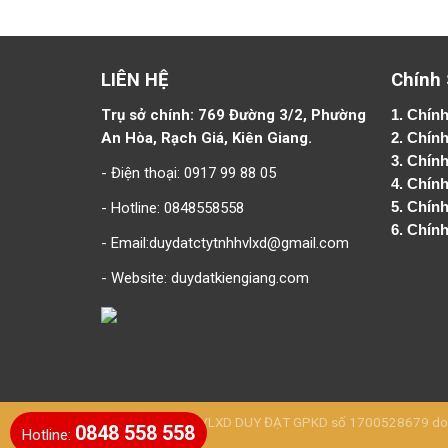
LIÊN HỆ
Chính
Trụ sở chính: 769 Đường 3/2, Phường
1.
Chính
An Hòa, Rạch Giá, Kiên Giang.
2.
Chính
3. Chín
- Điện thoại: 0917 99 88 05
4.
Chính
- Hotline: 0848558558
5.
Chính
6.
Chính
- Email:duydatctytnhhvlxd@gmail.com
- Website:
duydatkiengiang.com
CÔNG TY TNHH VLXD DUY ĐẠT GPKD số 1700528679 do Sở 
0848 558 558
Hotline: