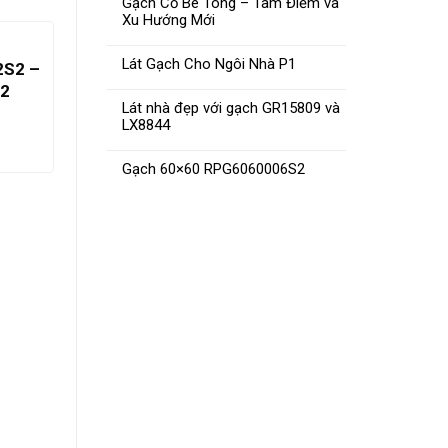
Gạch Cổ Bê Tông – Tâm Điểm và
Xu Hướng Mới
Lát Gạch Cho Ngôi Nhà P1
2S2 –
Gạch 80×80 CMC LX8820
2
Lát nhà đẹp với gạch GR15809 và
ĐỌC TIẾP
LX8844
Gạch 60×60 RPG6060006S2
Gạch N