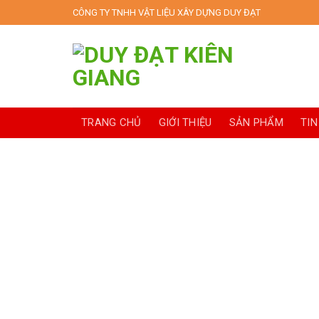
Skip
CÔNG TY TNHH VẬT LIỆU XÂY DỰNG DUY ĐẠT
to
content
TRANG CHỦ
GIỚI THIỆU
SẢN PHẨM
TIN