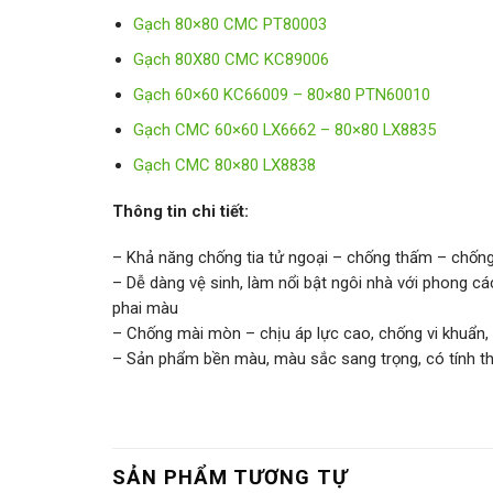
Gạch 80×80 CMC PT80003
Gạch 80X80 CMC KC89006
Gạch 60×60 KC66009 – 80×80 PTN60010
Gạch CMC 60×60 LX6662 – 80×80 LX8835
Gạch CMC 80×80 LX8838
Thông tin chi tiết:
– Khả năng chống tia tử ngoại – chống thấm – chống 
– Dễ dàng vệ sinh, làm nổi bật ngôi nhà với phong 
phai màu
– Chống mài mòn – chịu áp lực cao, chống vi khuẩn,
– Sản phẩm bền màu, màu sắc sang trọng, có tính 
SẢN PHẨM TƯƠNG TỰ