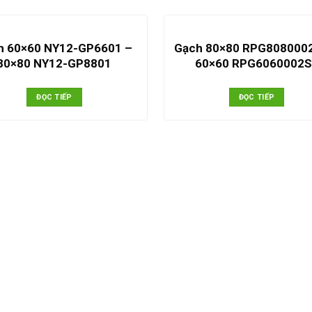
h 60×60 NY12-GP6601 –
Gạch 80×80 RPG808000
80×80 NY12-GP8801
60×60 RPG6060002S
ĐỌC TIẾP
ĐỌC TIẾP