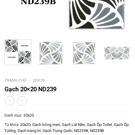
TRANG CHỦ
20X20
/
Gạch 20×20 ND239
Danh mục:
20x20
Từ khóa:
20x20
,
Gạch bông men
,
Gạch Lát Nền
,
Gạch Ốp Toilet
,
Gạch Ốp
Tường
,
Gạch trang trí
,
Gạch Trung Quốc
,
ND239A
,
ND239B