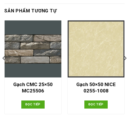
SẢN PHẨM TƯƠNG TỰ
Gạch CMC 25×50
Gạch 50×50 NICE
MC25506
0255-1008
ĐỌC TIẾP
ĐỌC TIẾP