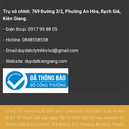
Trụ sở chính: 769 Đường 3/2, Phường An Hòa, Rạch Giá,
Kiên Giang.
- Điện thoại: 0917 99 88 05
- Hotline: 0848558558
- Email:duydatctytnhhvlxd@gmail.com
- Website:
duydatkiengiang.com
CÔNG TY TNHH VLXD DUY ĐẠT GPKD số 1700528679 do Sở KH
và ĐT TP Rạch Giá cấp ngày 18/12/2006 GĐ/Sở hữu website Võ
Thanh Giang Địa chỉ:Số 769 đường 3/2, Phường An Hòa, Thành