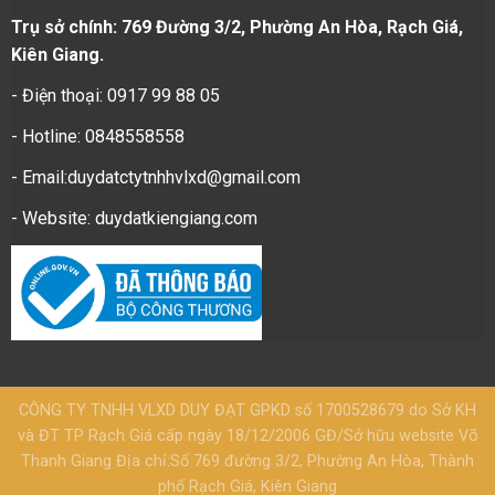
Trụ sở chính: 769 Đường 3/2, Phường An Hòa, Rạch Giá,
Kiên Giang.
- Điện thoại: 0917 99 88 05
- Hotline: 0848558558
- Email:duydatctytnhhvlxd@gmail.com
- Website:
duydatkiengiang.com
CÔNG TY TNHH VLXD DUY ĐẠT GPKD số 1700528679 do Sở KH
và ĐT TP Rạch Giá cấp ngày 18/12/2006 GĐ/Sở hữu website Võ
Thanh Giang Địa chỉ:Số 769 đường 3/2, Phường An Hòa, Thành
phố Rạch Giá, Kiên Giang