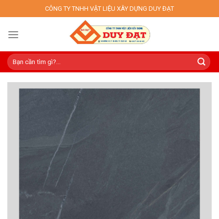
Skip
CÔNG TY TNHH VẬT LIỆU XÂY DỰNG DUY ĐẠT
to
content