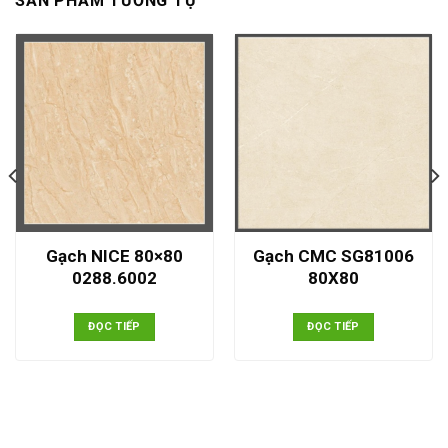
SẢN PHẨM TƯƠNG TỰ
Gạch NICE 80×80
Gạch CMC SG81006
0288.6002
80X80
ĐỌC TIẾP
ĐỌC TIẾP