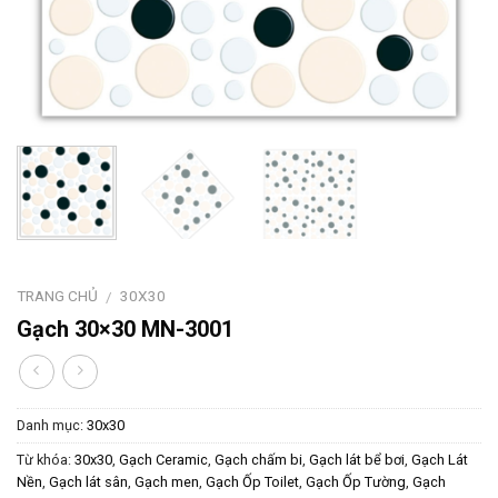
TRANG CHỦ
30X30
/
Gạch 30×30 MN-3001
Danh mục:
30x30
Từ khóa:
30x30
,
Gạch Ceramic
,
Gạch chấm bi
,
Gạch lát bể bơi
,
Gạch Lát
Nền
,
Gạch lát sân
,
Gạch men
,
Gạch Ốp Toilet
,
Gạch Ốp Tường
,
Gạch