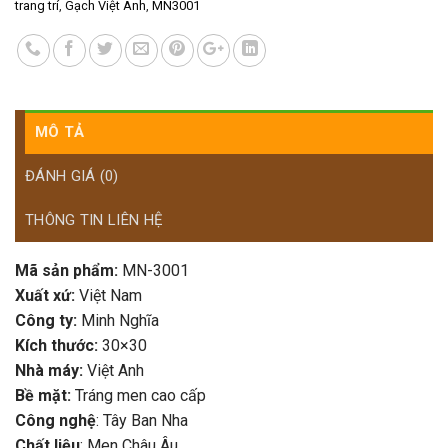
trang trí
,
Gạch Việt Anh
,
MN3001
MÔ TẢ
ĐÁNH GIÁ (0)
THÔNG TIN LIÊN HỆ
Mã sản phẩm:
MN-3001
Xuất xứ:
Việt Nam
Công ty:
Minh Nghĩa
Kích thước:
30×30
Nhà máy:
Việt Anh
Bề mặt:
Tráng men cao cấp
Công nghệ
: Tây Ban Nha
Chất liệu
: Men Châu Âu