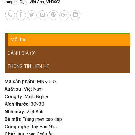
trang trí
,
Gạch Việt Anh
,
MN3002
MÔ TẢ
ĐÁNH GIÁ (0)
THÔNG TIN LIÊN HỆ
Mã sản phẩm:
MN-3002
Xuất xứ:
Việt Nam
Công ty:
Minh Nghĩa
Kích thước:
30×30
Nhà máy:
Việt Anh
Bề mặt:
Tráng men cao cấp
Công nghệ
: Tây Ban Nha
Chất liệu
: Men Châu Âu