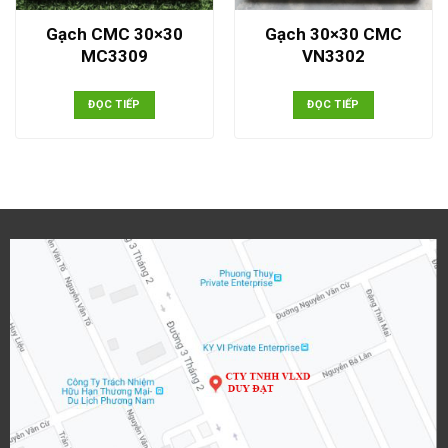
Gạch CMC 30×30
Gạch 30×30 CMC
MC3309
VN3302
ĐỌC TIẾP
ĐỌC TIẾP