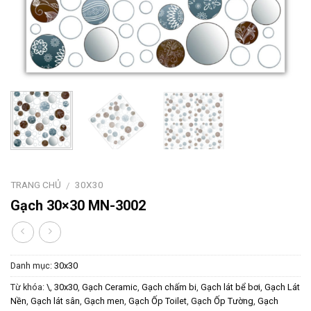
TRANG CHỦ
30X30
/
Gạch 30×30 MN-3002
Danh mục:
30x30
Từ khóa:
\
,
30x30
,
Gạch Ceramic
,
Gạch chấm bi
,
Gạch lát bể bơi
,
Gạch Lát
Nền
,
Gạch lát sân
,
Gạch men
,
Gạch Ốp Toilet
,
Gạch Ốp Tường
,
Gạch