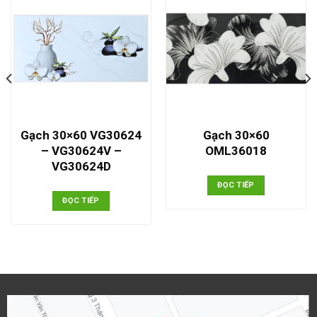
Gạch 30×60 VG30624
Gạch 30×60
– VG30624V –
OML36018
VG30624D
ĐỌC TIẾP
ĐỌC TIẾP