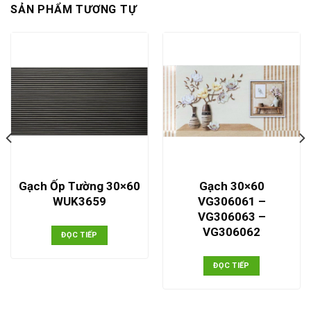
SẢN PHẨM TƯƠNG TỰ
Gạch Ốp Tường 30×60
Gạch 30×60
WUK3659
VG306061 –
VG306063 –
VG306062
ĐỌC TIẾP
ĐỌC TIẾP