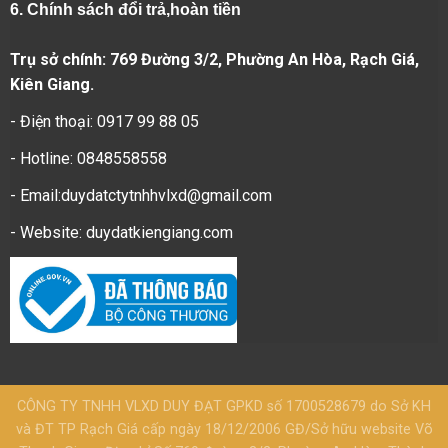
6.
Chính sách đổi trả,hoàn tiền
Trụ sở chính: 769 Đường 3/2, Phường An Hòa, Rạch Giá,
Kiên Giang.
- Điện thoại: 0917 99 88 05
- Hotline: 0848558558
- Email:duydatctytnhhvlxd@gmail.com
- Website:
duydatkiengiang.com
CÔNG TY TNHH VLXD DUY ĐẠT GPKD số 1700528679 do Sở KH
và ĐT TP Rạch Giá cấp ngày 18/12/2006 GĐ/Sở hữu website Võ