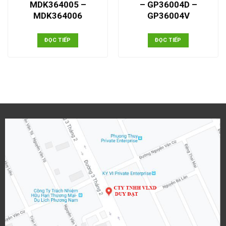
MDK364005 –
– GP36004D –
MDK364006
GP36004V
ĐỌC TIẾP
ĐỌC TIẾP