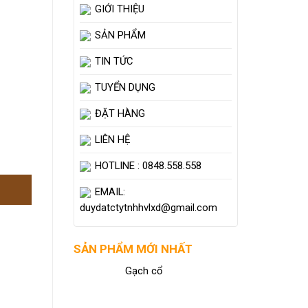
GIỚI THIỆU
SẢN PHẨM
TIN TỨC
TUYỂN DỤNG
ĐẶT HÀNG
LIÊN HỆ
HOTLINE : 0848.558.558
EMAIL:
duydatctytnhhvlxd@gmail.com
SẢN PHẨM MỚI NHẤT
Gạch cổ