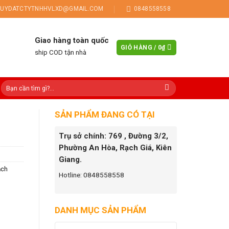
UYDATCTYTNHHVLXD@GMAIL.COM
0848558558
Giao hàng toàn quốc
GIỎ HÀNG /
0
₫
ship COD tận nhà
SẢN PHẨM ĐANG CÓ TẠI
Trụ sở chính: 769 , Đường 3/2,
Phường An Hòa, Rạch Giá, Kiên
Giang.
ạch
Hotline: 0848558558
DANH MỤC SẢN PHẨM