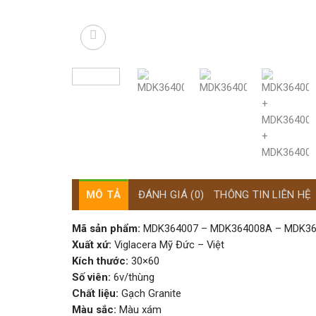
MÔ TẢ
ĐÁNH GIÁ (0)
THÔNG TIN LIÊN HỆ
Mã sản phẩm:
MDK364007 – MDK364008A – MDK36
Xuất xứ:
Viglacera Mỹ Đức – Việt
Kích thước:
30×60
Số viên:
6v/thùng
Chất liệu:
Gạch Granite
Màu sắc:
Màu xám