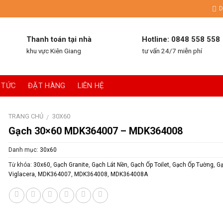
D
Thanh toán tại nhà
Hotline: 0848 558 558
khu vực Kiên Giang
tư vấn 24/7 miễn phí
 TỨC
ĐẶT HÀNG
LIÊN HỆ
TRANG CHỦ
30X60
/
Gạch 30×60 MDK364007 – MDK364008
Danh mục:
30x60
Từ khóa:
30x60
,
Gạch Granite
,
Gạch Lát Nền
,
Gạch Ốp Toilet
,
Gạch Ốp Tường
,
G
Viglacera
,
MDK364007
,
MDK364008
,
MDK364008A