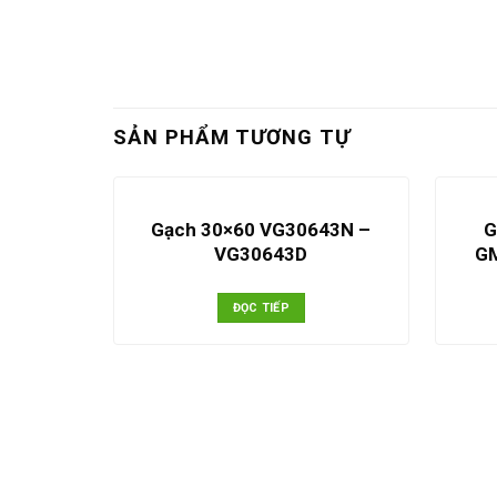
SẢN PHẨM TƯƠNG TỰ
Gạch 30×60 VG30643N –
G
VG30643D
G
ĐỌC TIẾP