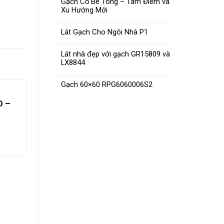
Gạch Cổ Bê Tông – Tâm Điểm và
Xu Hướng Mới
Lát Gạch Cho Ngôi Nhà P1
Lát nhà đẹp với gạch GR15809 và
LX8844
Gạch 60×60 RPG6060006S2
D –
Gạch 