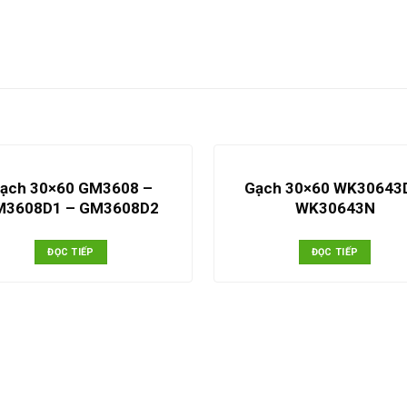
ạch 30×60 GM3608 –
Gạch 30×60 WK30643
M3608D1 – GM3608D2
WK30643N
ĐỌC TIẾP
ĐỌC TIẾP