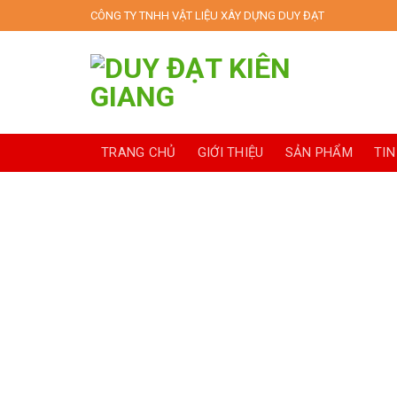
Skip
CÔNG TY TNHH VẬT LIỆU XÂY DỰNG DUY ĐẠT
to
content
TRANG CHỦ
GIỚI THIỆU
SẢN PHẨM
TIN