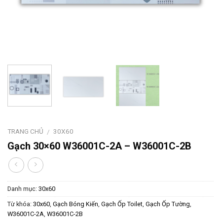
TRANG CHỦ
30X60
/
Gạch 30×60 W36001C-2A – W36001C-2B
Danh mục:
30x60
Từ khóa:
30x60
,
Gạch Bóng Kiến
,
Gạch Ốp Toilet
,
Gạch Ốp Tường
,
W36001C-2A
,
W36001C-2B