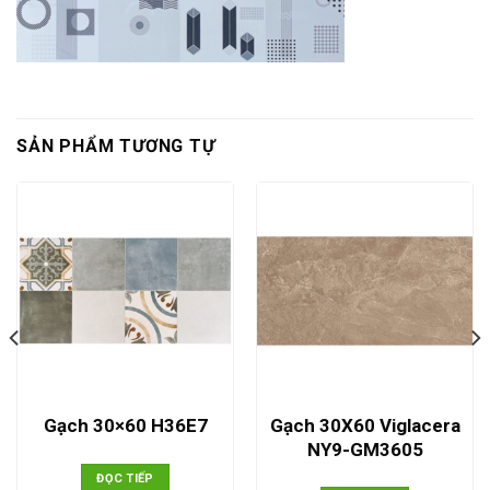
SẢN PHẨM TƯƠNG TỰ
Gạch 30X60 Viglacera
Gạch 30×60 H36E7
NY9-GM3605
ĐỌC TIẾP