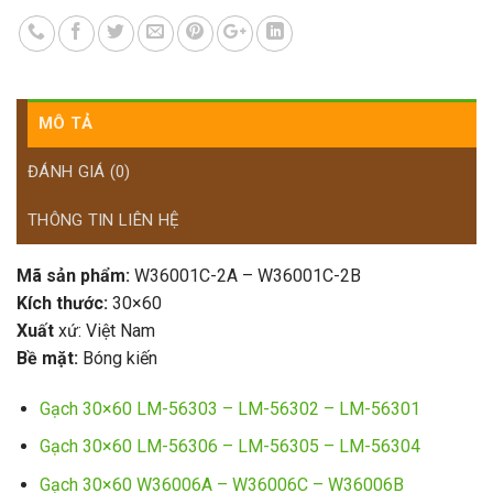
MÔ TẢ
ĐÁNH GIÁ (0)
THÔNG TIN LIÊN HỆ
Mã sản phẩm:
W36001C-2A – W36001C-2B
Kích thước:
30×60
Xuất
xứ: Việt Nam
Bề mặt:
Bóng kiến
Gạch 30×60 LM-56303 – LM-56302 – LM-56301
Gạch 30×60 LM-56306 – LM-56305 – LM-56304
Gạch 30×60 W36006A – W36006C – W36006B