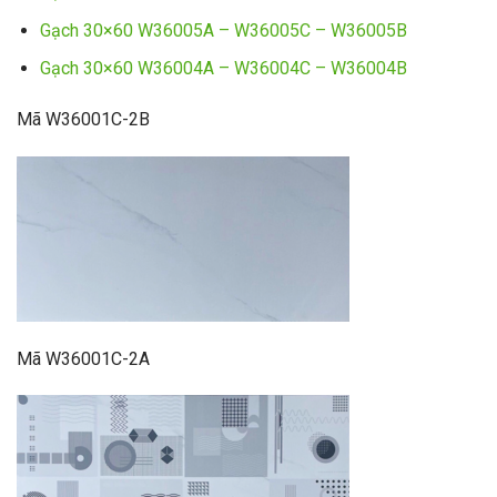
Gạch 30×60 W36005A – W36005C – W36005B
Gạch 30×60 W36004A – W36004C – W36004B
Mã W36001C-2B
Mã W36001C-2A