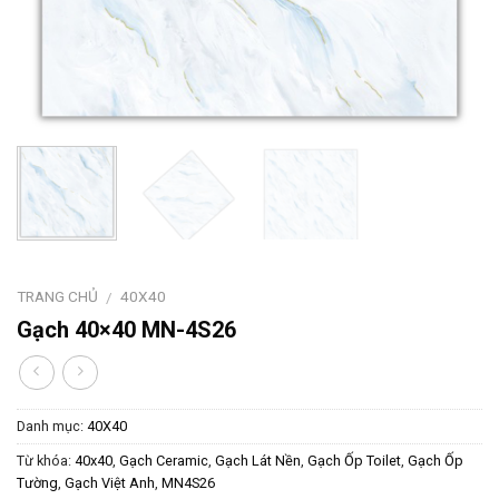
TRANG CHỦ
40X40
/
Gạch 40×40 MN-4S26
Danh mục:
40X40
Từ khóa:
40x40
,
Gạch Ceramic
,
Gạch Lát Nền
,
Gạch Ốp Toilet
,
Gạch Ốp
Tường
,
Gạch Việt Anh
,
MN4S26