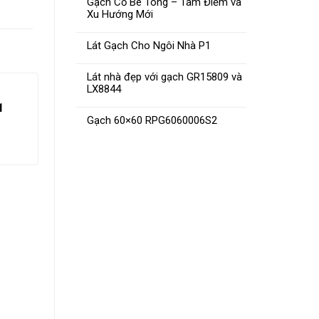
Gạch Cổ Bê Tông – Tâm Điểm và
Xu Hướng Mới
Lát Gạch Cho Ngôi Nhà P1
Lát nhà đẹp với gạch GR15809 và
LX8844
1
Gạch 60×60 RPG6060006S2
Gạch 40×40 01CT405
Gạch
ĐỌC TIẾP