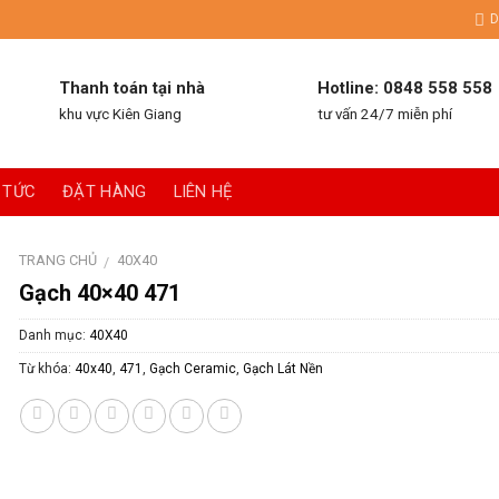
D
Thanh toán tại nhà
Hotline: 0848 558 558
khu vực Kiên Giang
tư vấn 24/7 miễn phí
 TỨC
ĐẶT HÀNG
LIÊN HỆ
TRANG CHỦ
40X40
/
Gạch 40×40 471
Danh mục:
40X40
Từ khóa:
40x40
,
471
,
Gạch Ceramic
,
Gạch Lát Nền