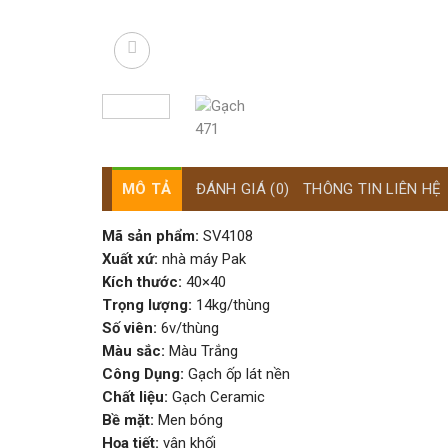
MÔ TẢ
ĐÁNH GIÁ (0)
THÔNG TIN LIÊN HỆ
Mã sản phẩm:
SV4108
Xuất xứ:
nhà máy Pak
Kích thước:
40×40
Trọng lượng:
14kg/thùng
Số viên:
6v/thùng
Màu sắc:
Màu Trắng
Công Dụng:
Gạch ốp lát nền
Chất liệu:
Gạch Ceramic
Bề mặt:
Men bóng
Họa tiết:
vân khối