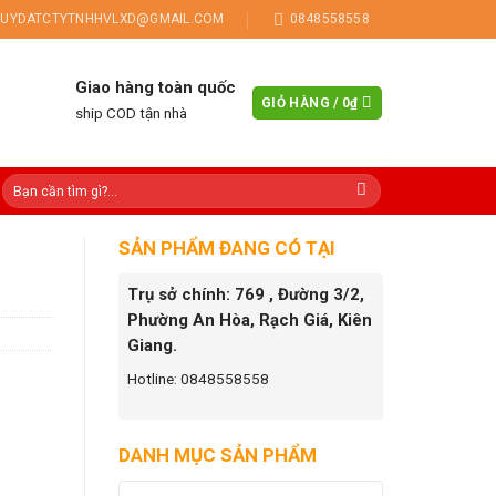
UYDATCTYTNHHVLXD@GMAIL.COM
0848558558
Giao hàng toàn quốc
GIỎ HÀNG /
0
₫
ship COD tận nhà
SẢN PHẨM ĐANG CÓ TẠI
Trụ sở chính: 769 , Đường 3/2,
Phường An Hòa, Rạch Giá, Kiên
Giang.
Hotline: 0848558558
DANH MỤC SẢN PHẨM