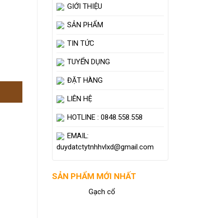
GIỚI THIỆU
SẢN PHẨM
TIN TỨC
TUYỂN DỤNG
ĐẶT HÀNG
LIÊN HỆ
HOTLINE : 0848.558.558
EMAIL:
duydatctytnhhvlxd@gmail.com
SẢN PHẨM MỚI NHẤT
Gạch cổ