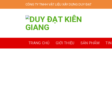
Skip
CÔNG TY TNHH VẬT LIỆU XÂY DỰNG DUY ĐẠT
to
content
TRANG CHỦ
GIỚI THIỆU
SẢN PHẨM
TIN