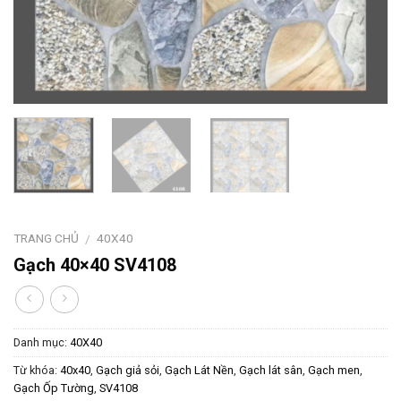
TRANG CHỦ
40X40
/
Gạch 40×40 SV4108
Danh mục:
40X40
Từ khóa:
40x40
,
Gạch giả sỏi
,
Gạch Lát Nền
,
Gạch lát sân
,
Gạch men
,
Gạch Ốp Tường
,
SV4108