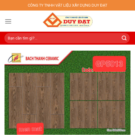
Skip
CÔNG TY TNHH VẬT LIỆU XÂY DỰNG DUY ĐẠT
to
content