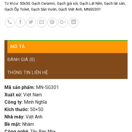
Từ khóa:
50x50
,
Gạch Ceramic
,
Gạch giả sỏi
,
Gạch Lát Nền
,
Gạch lát sân
,
Gạch Ốp Toilet
,
Gạch Sân Vườn
,
Gạch Việt Anh
,
MNSG301
MÔ TẢ
ĐÁNH GIÁ (0)
THÔNG TIN LIÊN HỆ
Mã sản phẩm:
MN-SG301
Xuất xứ:
Việt Nam
Công ty:
Minh Nghĩa
Kích thước:
50×50
Nhà máy:
Việt Anh
Bề mặt:
Nhám
Công nghệ
: Tây Ban Nha