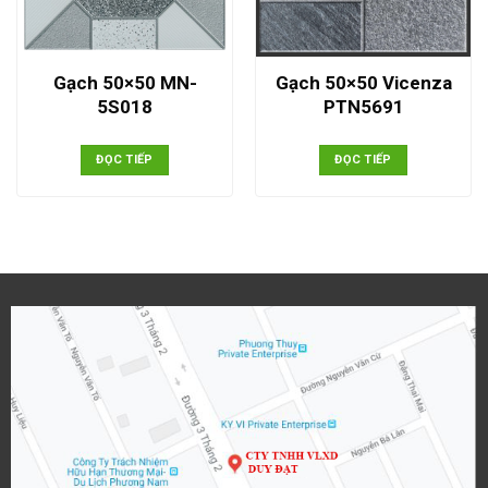
Gạch 50×50 MN-
Gạch 50×50 Vicenza
5S018
PTN5691
ĐỌC TIẾP
ĐỌC TIẾP