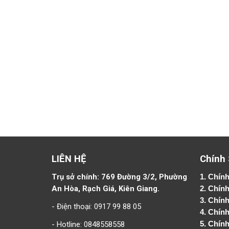
LIÊN HỆ
Chính
Trụ sở chính: 769 Đường 3/2, Phường
1.
Chính
An Hòa, Rạch Giá, Kiên Giang.
2.
Chính
3. Chín
- Điện thoại: 0917 99 88 05
4.
Chính
- Hotline: 0848558558
5.
Chính