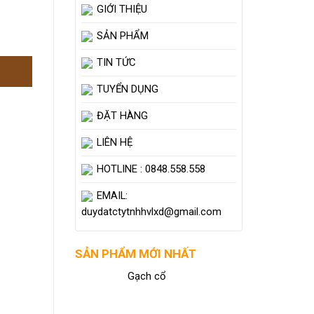
GIỚI THIỆU
SẢN PHẨM
TIN TỨC
TUYỂN DỤNG
ĐẶT HÀNG
LIÊN HỆ
HOTLINE : 0848.558.558
EMAIL:
duydatctytnhhvlxd@gmail.com
SẢN PHẨM MỚI NHẤT
Gạch cổ