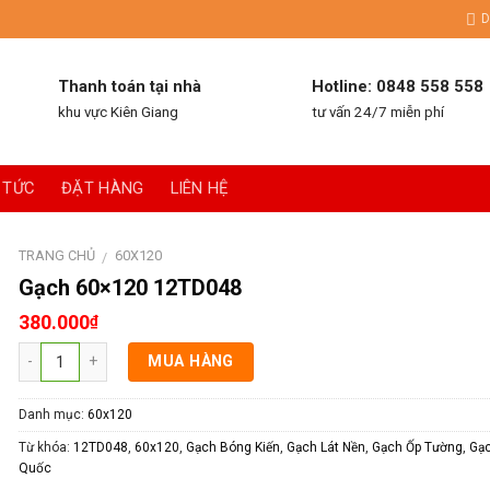
D
Thanh toán tại nhà
Hotline: 0848 558 558
khu vực Kiên Giang
tư vấn 24/7 miễn phí
 TỨC
ĐẶT HÀNG
LIÊN HỆ
TRANG CHỦ
60X120
/
Gạch 60×120 12TD048
380.000
₫
MUA HÀNG
Danh mục:
60x120
Từ khóa:
12TD048
,
60x120
,
Gạch Bóng Kiến
,
Gạch Lát Nền
,
Gạch Ốp Tường
,
Gạc
Quốc