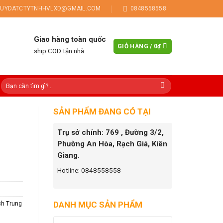
UYDATCTYTNHHVLXD@GMAIL.COM
0848558558
Giao hàng toàn quốc
GIỎ HÀNG /
0
₫
ship COD tận nhà
SẢN PHẨM ĐANG CÓ TẠI
Trụ sở chính: 769 , Đường 3/2,
Phường An Hòa, Rạch Giá, Kiên
Giang.
Hotline: 0848558558
DANH MỤC SẢN PHẨM
h Trung