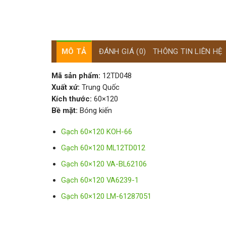
MÔ TẢ
ĐÁNH GIÁ (0)
THÔNG TIN LIÊN HỆ
Mã sản phẩm:
12TD048
Xuất xứ:
Trung Quốc
Kích thước:
60×120
Bề mặt:
Bóng kiến
Gạch 60×120 KOH-66
Gạch 60×120 ML12TD012
Gạch 60×120 VA-BL62106
Gạch 60×120 VA6239-1
Gạch 60×120 LM-61287051