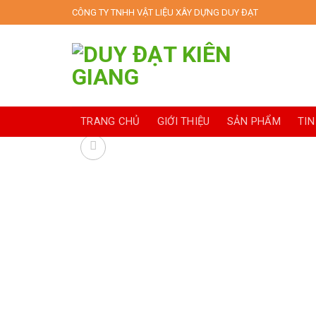
Skip
CÔNG TY TNHH VẬT LIỆU XÂY DỰNG DUY ĐẠT
to
content
TRANG CHỦ
GIỚI THIỆU
SẢN PHẨM
TIN