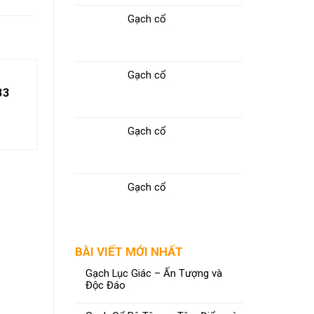
Gạch cổ
Gạch cổ
33
Gạch cổ
Gạch cổ
BÀI VIẾT MỚI NHẤT
Gạch Viglacera 60×120 NY12-
Gạch
Gạch Lục Giác – Ấn Tượng và
GM61201
Độc Đáo
ĐỌC TIẾP