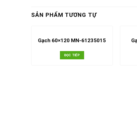
SẢN PHẨM TƯƠNG TỰ
Gạch 60×120 MN-61235015
G
ĐỌC TIẾP