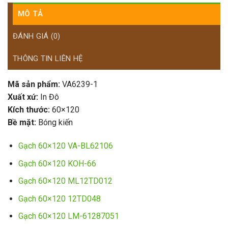
MÔ TẢ
ĐÁNH GIÁ (0)
THÔNG TIN LIÊN HỆ
Mã sản phẩm:
VA6239-1
Xuất xứ:
In Đô
Kích thước:
60×120
Bề mặt:
Bóng kiến
Gạch 60×120 VA-BL62106
Gạch 60×120 KOH-66
Gạch 60×120 ML12TD012
Gạch 60×120 12TD048
Gạch 60×120 LM-61287051