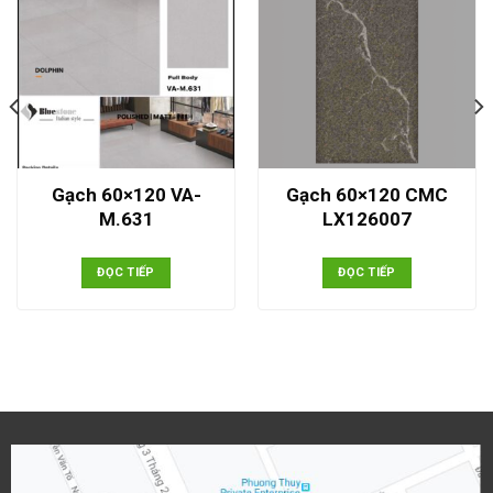
Gạch 60×120 VA-
Gạch 60×120 CMC
M.631
LX126007
ĐỌC TIẾP
ĐỌC TIẾP