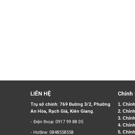
LIÊN HỆ
Chính
Trụ sở chính: 769 Đường 3/2, Phường
1.
Chính
An Hòa, Rạch Giá, Kiên Giang.
2.
Chính
3. Chín
- Điện thoại: 0917 99 88 05
4.
Chính
- Hotline: 0848558558
5.
Chính