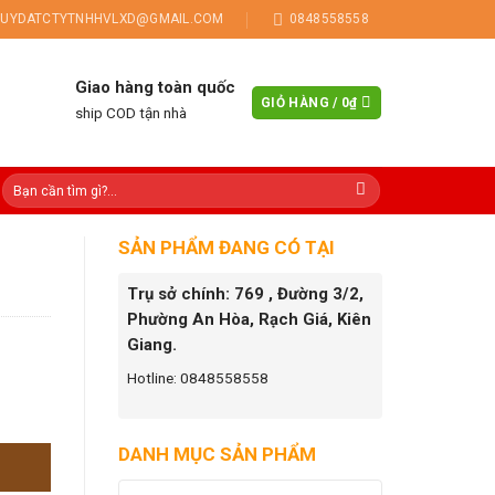
UYDATCTYTNHHVLXD@GMAIL.COM
0848558558
Giao hàng toàn quốc
GIỎ HÀNG /
0
₫
ship COD tận nhà
SẢN PHẨM ĐANG CÓ TẠI
Trụ sở chính: 769 , Đường 3/2,
Phường An Hòa, Rạch Giá, Kiên
Giang.
Hotline: 0848558558
DANH MỤC SẢN PHẨM