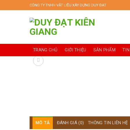
Skip
CÔNG TY TNHH VẬT LIỆU XÂY DỰNG DUY ĐẠT
to
content
TRANG CHỦ
GIỚI THIỆU
SẢN PHẨM
TIN
MÔ TẢ
ĐÁNH GIÁ (0)
THÔNG TIN LIÊN HỆ