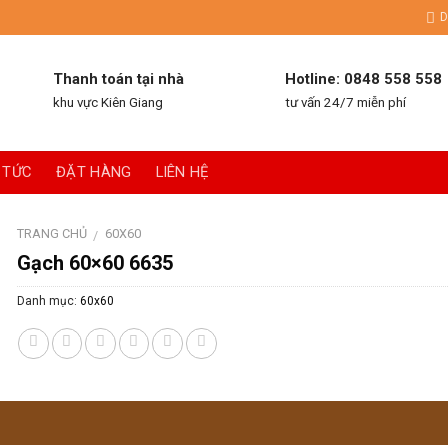
D
Thanh toán tại nhà
Hotline: 0848 558 558
khu vực Kiên Giang
tư vấn 24/7 miễn phí
 TỨC
ĐẶT HÀNG
LIÊN HỆ
TRANG CHỦ
60X60
/
Gạch 60×60 6635
Danh mục:
60x60