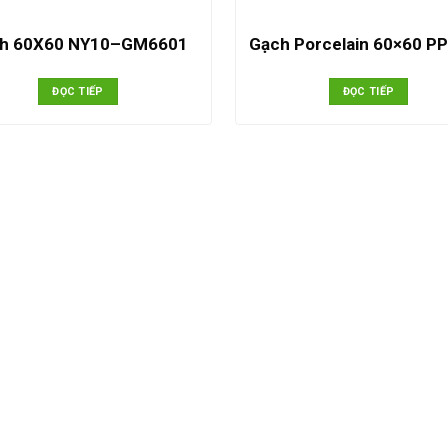
h 60X60 NY10–GM6601
Gạch Porcelain 60×60 P
ĐỌC TIẾP
ĐỌC TIẾP