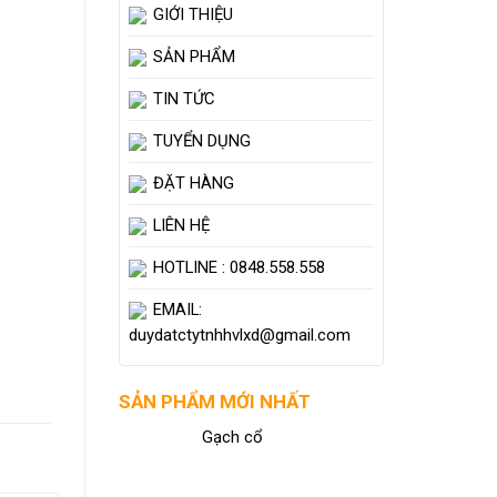
GIỚI THIỆU
SẢN PHẨM
TIN TỨC
TUYỂN DỤNG
ĐẶT HÀNG
LIÊN HỆ
HOTLINE : 0848.558.558
EMAIL:
duydatctytnhhvlxd@gmail.com
SẢN PHẨM MỚI NHẤT
Gạch cổ