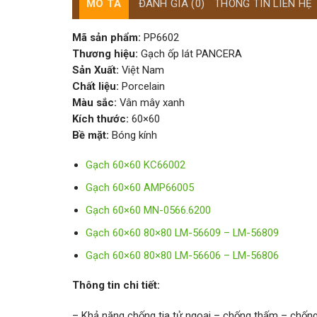
MÔ TẢ
ĐÁNH GIÁ (0)
THÔNG TIN LIÊN HỆ
Mã sản phẩm:
PP6602
Thương hiệu:
Gạch ốp lát PANCERA
Sản Xuất:
Việt Nam
Chất liệu:
Porcelain
Màu sắc:
Vân mây xanh
Kích thước:
60×60
Bề mặt:
Bóng kính
Gạch 60×60 KC66002
Gạch 60×60 AMP66005
Gạch 60×60 MN-0566.6200
Gạch 60×60 80×80 LM-56609 – LM-56809
Gạch 60×60 80×80 LM-56606 – LM-56806
Thông tin chi tiết:
– Khả năng chống tia tử ngoại – chống thấm – chống 