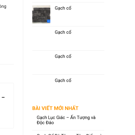
hông
Gạch cổ
Gạch cổ
Gạch cổ
Gạch cổ
 –
Gạch 60×60 CMC GX6807
n
BÀI VIẾT MỚI NHẤT
ĐỌC TIẾP
Gạch Lục Giác – Ấn Tượng và
Độc Đáo