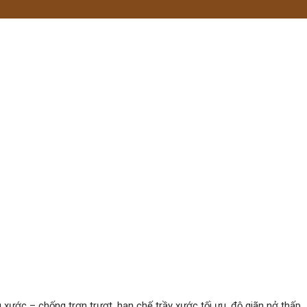
xước – chống trơn trượt, hạn chế trầy xước tối ưu, độ giãn nở thấp