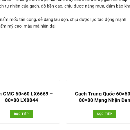
cách tự nhiên của gạch, độ bền cao, chịu được nắng mưa, đảm bảo k
 nấm mốc tấn công, dễ dàng lau dọn, chịu được lực tác động mạnh
thẩm mỹ cao, mẫu mã hiện đại
h CMC 60×60 LX6669 –
Gạch Trung Quốc 60×60
80×80 LX8844
80×80 Mạng Nhện Đe
ĐỌC TIẾP
ĐỌC TIẾP