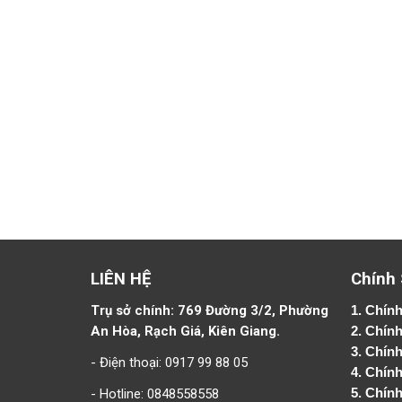
LIÊN HỆ
Chính
Trụ sở chính: 769 Đường 3/2, Phường
1.
Chính
An Hòa, Rạch Giá, Kiên Giang.
2.
Chính
3. Chín
- Điện thoại: 0917 99 88 05
4.
Chính
- Hotline: 0848558558
5.
Chính