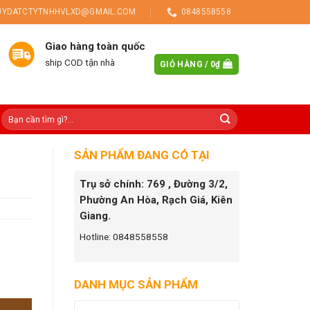
UYDATCTYTNHHVLXD@GMAIL.COM
0848558558
Giao hàng toàn quốc
ship COD tận nhà
GIỎ HÀNG /
0
₫
SẢN PHẨM ĐANG CÓ TẠI
Trụ sở chính: 769 , Đường 3/2,
Phường An Hòa, Rạch Giá, Kiên
Giang.
Hotline: 0848558558
DANH MỤC SẢN PHẨM