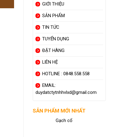
GIỚI THIỆU
SẢN PHẨM
TIN TỨC
TUYỂN DỤNG
ĐẶT HÀNG
LIÊN HỆ
HOTLINE : 0848.558.558
EMAIL:
duydatctytnhhvlxd@gmail.com
SẢN PHẨM MỚI NHẤT
Gạch cổ