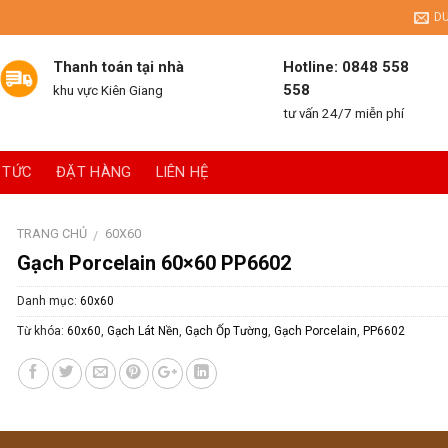
D
Thanh toán tại nhà
Hotline: 0848 558
558
khu vực Kiên Giang
tư vấn 24/7 miễn phí
 TỨC
ĐẶT HÀNG
LIÊN HỆ
TRANG CHỦ
60X60
/
Gạch Porcelain 60×60 PP6602
Danh mục:
60x60
Từ khóa:
60x60
,
Gạch Lát Nền
,
Gạch Ốp Tường
,
Gạch Porcelain
,
PP6602