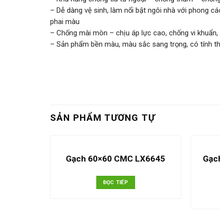
– Dễ dàng vệ sinh, làm nổi bật ngôi nhà với phong 
phai màu
– Chống mài mòn – chịu áp lực cao, chống vi khuẩn,
– Sản phẩm bền màu, màu sắc sang trọng, có tính 
SẢN PHẨM TƯƠNG TỰ
80 0155-
Gạc
Gạch 60×60 CMC LX6645
ĐỌC TIẾP