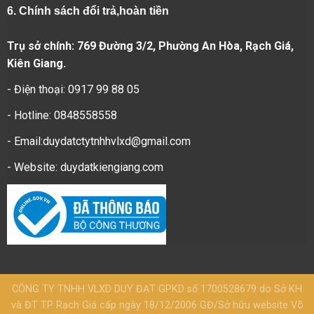
6.
Chính sách đổi trả,hoàn tiền
Trụ sở chính: 769 Đường 3/2, Phường An Hòa, Rạch Giá,
Kiên Giang.
- Điện thoại: 0917 99 88 05
- Hotline: 0848558558
- Email:duydatctytnhhvlxd@gmail.com
- Website:
duydatkiengiang.com
CÔNG TY TNHH VLXD DUY ĐẠT GPKD số 1700528679 do Sở KH
và ĐT TP Rạch Giá cấp ngày 18/12/2006 GĐ/Sở hữu website Võ