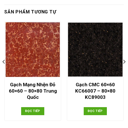
SẢN PHẨM TƯƠNG TỰ
Gạch Mạng Nhện Đỏ
Gạch CMC 60×60
60×60 – 80×80 Trung
KC66007 – 80×80
Quốc
KC89003
ĐỌC TIẾP
ĐỌC TIẾP