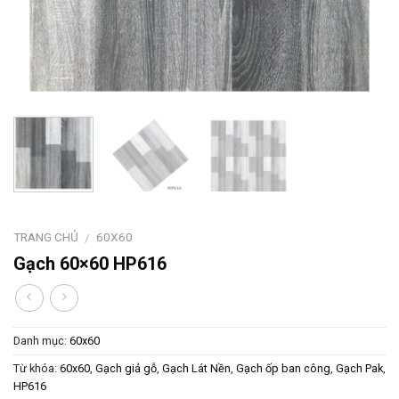
TRANG CHỦ
60X60
/
Gạch 60×60 HP616
Danh mục:
60x60
Từ khóa:
60x60
,
Gạch giả gỗ
,
Gạch Lát Nền
,
Gạch ốp ban công
,
Gạch Pak
,
HP616