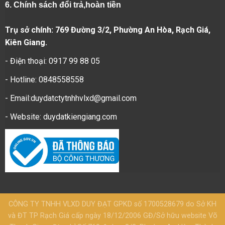
6.
Chính sách đổi trả,hoàn tiền
Trụ sở chính: 769 Đường 3/2, Phường An Hòa, Rạch Giá,
Kiên Giang.
- Điện thoại: 0917 99 88 05
- Hotline: 0848558558
- Email:duydatctytnhhvlxd@gmail.com
- Website:
duydatkiengiang.com
CÔNG TY TNHH VLXD DUY ĐẠT GPKD số 1700528679 do Sở KH
và ĐT TP Rạch Giá cấp ngày 18/12/2006 GĐ/Sở hữu website Võ