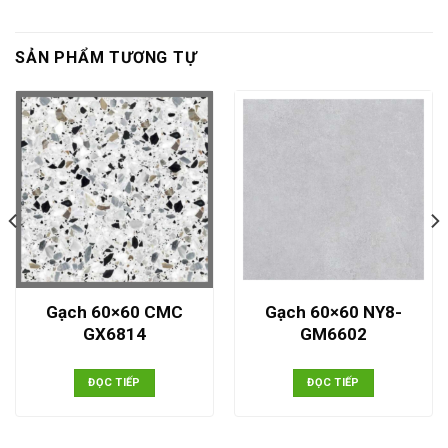
SẢN PHẨM TƯƠNG TỰ
Gạch 60×60 CMC
Gạch 60×60 NY8-
GX6814
GM6602
ĐỌC TIẾP
ĐỌC TIẾP