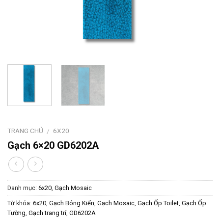
TRANG CHỦ
6X20
/
Gạch 6×20 GD6202A
Danh mục:
6x20
,
Gạch Mosaic
Từ khóa:
6x20
,
Gạch Bóng Kiến
,
Gạch Mosaic
,
Gạch Ốp Toilet
,
Gạch Ốp
Tường
,
Gạch trang trí
,
GD6202A