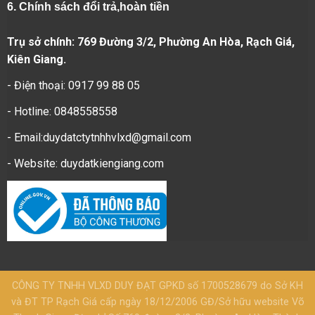
6.
Chính sách đổi trả,hoàn tiền
Trụ sở chính: 769 Đường 3/2, Phường An Hòa, Rạch Giá,
Kiên Giang.
- Điện thoại: 0917 99 88 05
- Hotline: 0848558558
- Email:duydatctytnhhvlxd@gmail.com
- Website:
duydatkiengiang.com
CÔNG TY TNHH VLXD DUY ĐẠT GPKD số 1700528679 do Sở KH
và ĐT TP Rạch Giá cấp ngày 18/12/2006 GĐ/Sở hữu website Võ