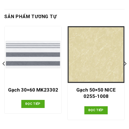
SẢN PHẨM TƯƠNG TỰ
Gạch 50×50 NICE
Gạch 30×60 MK23302
0255-1008
ĐỌC TIẾP
ĐỌC TIẾP