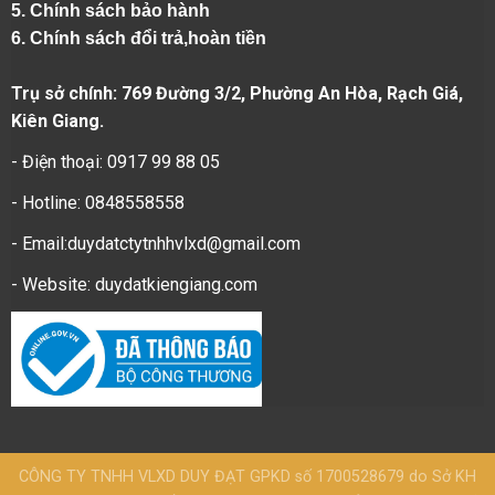
5.
Chính sách bảo hành
6.
Chính sách đổi trả,hoàn tiền
Trụ sở chính: 769 Đường 3/2, Phường An Hòa, Rạch Giá,
Kiên Giang.
- Điện thoại: 0917 99 88 05
- Hotline: 0848558558
- Email:duydatctytnhhvlxd@gmail.com
- Website:
duydatkiengiang.com
CÔNG TY TNHH VLXD DUY ĐẠT GPKD số 1700528679 do Sở KH