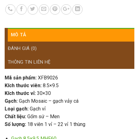
MÔ TẢ
ĐÁNH GIÁ (0)
THÔNG TIN LIÊN HỆ
Mã sản phẩm:
XFB9026
Kích thước viên:
8.5×9.5
Kích thước vỉ:
30×30
Gạch:
Gạch Mosaic – gạch vảy cá
Loại gạch:
Gạch vỉ
Chất liệu:
Gốm sứ – Men
Số lượng:
18 viên 1 vỉ – 22 vỉ 1 thùng
Gạch 8.5×9.5 MHF60