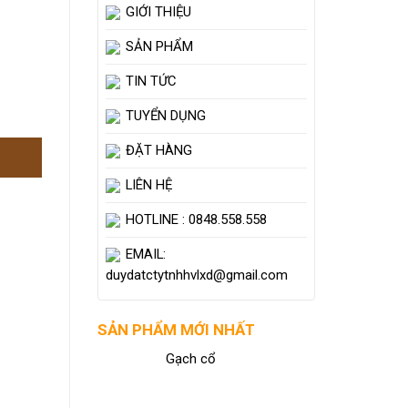
GIỚI THIỆU
SẢN PHẨM
TIN TỨC
TUYỂN DỤNG
ĐẶT HÀNG
LIÊN HỆ
HOTLINE : 0848.558.558
EMAIL:
duydatctytnhhvlxd@gmail.com
SẢN PHẨM MỚI NHẤT
Gạch cổ