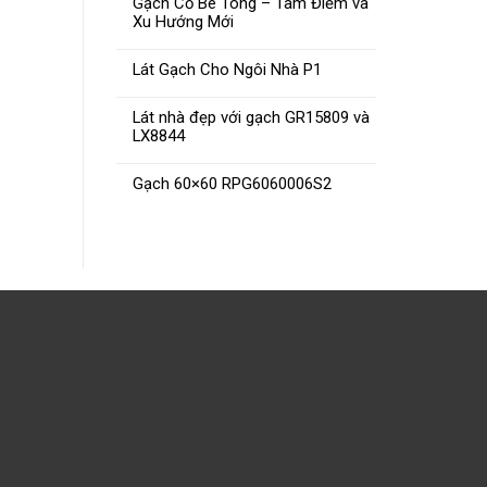
Gạch Cổ Bê Tông – Tâm Điểm và
Xu Hướng Mới
Lát Gạch Cho Ngôi Nhà P1
Gạch CMC SG81006 80X80
Gạ
Lát nhà đẹp với gạch GR15809 và
ĐỌC TIẾP
LX8844
Gạch 60×60 RPG6060006S2