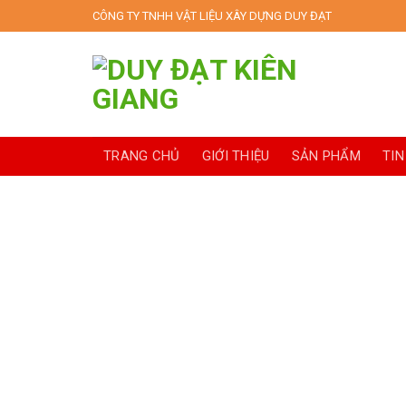
Skip
CÔNG TY TNHH VẬT LIỆU XÂY DỰNG DUY ĐẠT
to
content
TRANG CHỦ
GIỚI THIỆU
SẢN PHẨM
TIN