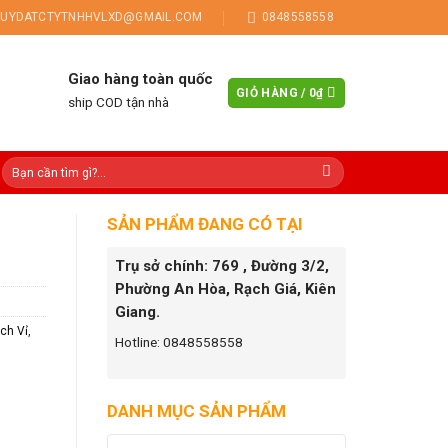
UYDATCTYTNHHVLXD@GMAIL.COM
0848558558
Giao hàng toàn quốc
GIỎ HÀNG /
0
₫
ship COD tận nhà
SẢN PHẨM ĐANG CÓ TẠI
Trụ sở chính: 769 , Đường 3/2,
Phường An Hòa, Rạch Giá, Kiên
Giang.
ch Vỉ
,
Hotline: 0848558558
DANH MỤC SẢN PHẨM