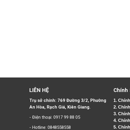
LIÊN HỆ
Chính
Trụ sở chính: 769 Đường 3/2, Phường
1.
Chính
An Hòa, Rạch Giá, Kiên Giang.
2.
Chính
3. Chín
- Điện thoại: 0917 99 88 05
4.
Chính
- Hotline: 0848558558
5.
Chính