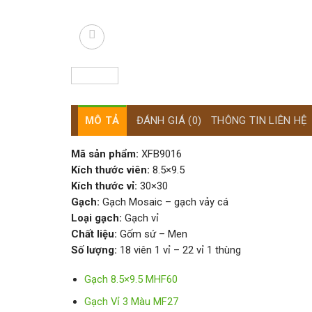
MÔ TẢ
ĐÁNH GIÁ (0)
THÔNG TIN LIÊN HỆ
Mã sản phẩm:
XFB9016
Kích thước viên:
8.5×9.5
Kích thước vỉ:
30×30
Gạch:
Gạch Mosaic – gạch vảy cá
Loại gạch:
Gạch vỉ
Chất liệu:
Gốm sứ – Men
Số lượng:
18 viên 1 vỉ – 22 vỉ 1 thùng
Gạch 8.5×9.5 MHF60
Gạch Vỉ 3 Màu MF27