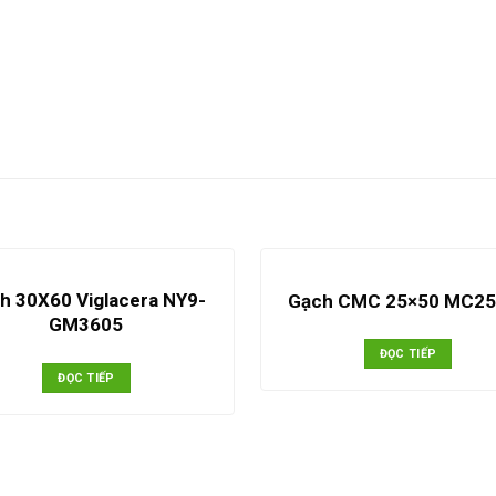
h 30X60 Viglacera NY9-
Gạch CMC 25×50 MC25
GM3605
ĐỌC TIẾP
ĐỌC TIẾP