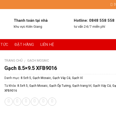
D
Thanh toán tại nhà
Hotline: 0848 558 558
khu vực Kiên Giang
tư vấn 24/7 miễn phí
 TỨC
ĐẶT HÀNG
LIÊN HỆ
TRANG CHỦ
GẠCH MOSAIC
/
Gạch 8.5×9.5 XFB9016
Danh mục:
8.5x9.5
,
Gạch Mosaic
,
Gạch Vảy Cá
,
Gạch Vỉ
Từ khóa:
8.5x9.5
,
Gạch Mosaic
,
Gạch Ốp Tường
,
Gạch trang trí
,
Gạch Vảy Cá
,
Gạ
XFB9016