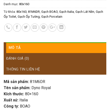
Danh mục:
80x160
Từ khóa:
80x160
,
81M6DR
,
Gạch BOAO
,
Gạch Italia
,
Gạch Lát Nền
,
Gạch
Ốp Toilet
,
Gạch Ốp Tường
,
Gạch Porcelain
MÔ TẢ
ĐÁNH GIÁ (0)
THÔNG TIN LIÊN HỆ
Mã sản phẩm:
81M6DR
Tên sản phẩm:
Dyno Royal
Kích thước:
80×160
Xuất xứ:
Italia
Công ty:
BOAO