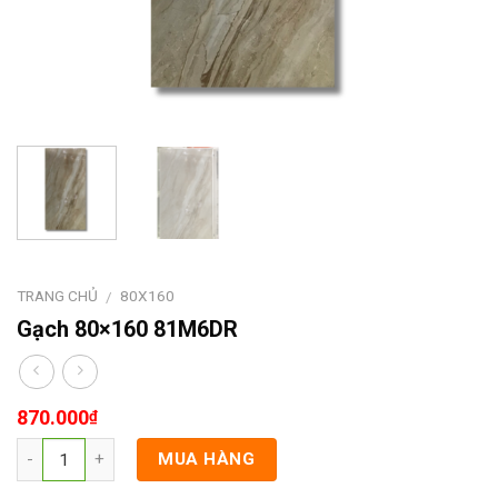
TRANG CHỦ
80X160
/
Gạch 80×160 81M6DR
870.000
₫
MUA HÀNG