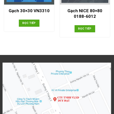
Gạch NICE 80×80
Gạch 30×30 VN3310
0188-6012
ĐỌC TIẾP
ĐỌC TIẾP