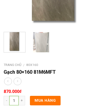
TRANG CHỦ
80X160
/
Gạch 80×160 81M6MFT
870.000
₫
MUA HÀNG