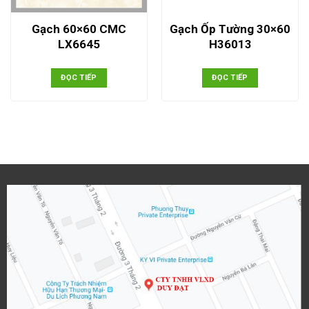
Gạch 60×60 CMC
Gạch Ốp Tường 30×60
LX6645
H36013
ĐỌC TIẾP
ĐỌC TIẾP