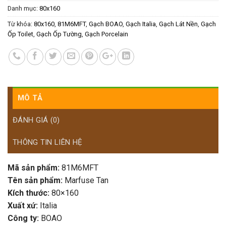
Danh mục:
80x160
Từ khóa:
80x160
,
81M6MFT
,
Gạch BOAO
,
Gạch Italia
,
Gạch Lát Nền
,
Gạch
Ốp Toilet
,
Gạch Ốp Tường
,
Gạch Porcelain
MÔ TẢ
ĐÁNH GIÁ (0)
THÔNG TIN LIÊN HỆ
Mã sản phẩm:
81M6MFT
Tên sản phẩm:
Marfuse Tan
Kích thước:
80×160
Xuất xứ:
Italia
Công ty:
BOAO