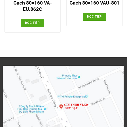
Gạch 80×160 VA-
Gạch 80×160 VAU-801
EU.862C
ĐỌC TIẾP
ĐỌC TIẾP