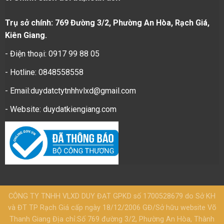
Trụ sở chính: 769 Đường 3/2, Phường An Hòa, Rạch Giá,
Kiên Giang.
- Điện thoại: 0917 99 88 05
- Hotline: 0848558558
- Email:duydatctytnhhvlxd@gmail.com
- Website:
duydatkiengiang.com
CÔNG TY TNHH VLXD DUY ĐẠT GPKD số 1700528679 do Sở KH
và ĐT TP Rạch Giá cấp ngày 18/12/2006 GĐ/Sở hữu website Võ
Thanh Giang Địa chỉ:Số 769 đường 3/2, Phường An Hòa, Thành