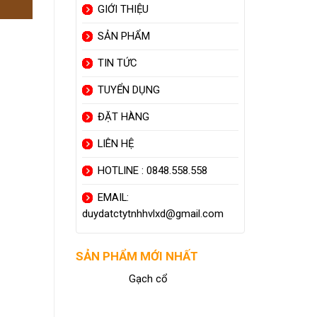
GIỚI THIỆU
SẢN PHẨM
TIN TỨC
TUYỂN DỤNG
ĐẶT HÀNG
LIÊN HỆ
HOTLINE : 0848.558.558
EMAIL:
duydatctytnhhvlxd@gmail.com
SẢN PHẨM MỚI NHẤT
Gạch cổ