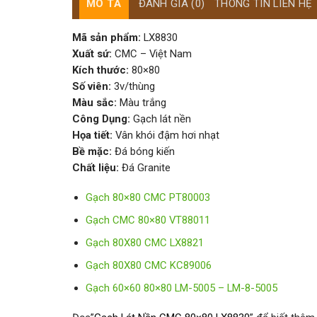
MÔ TẢ
ĐÁNH GIÁ (0)
THÔNG TIN LIÊN HỆ
Mã sản phẩm:
LX8830
Xuất sứ:
CMC – Việt Nam
Kích thước:
80×80
Số viên:
3v/thùng
Màu sắc:
Màu trắng
Công Dụng:
Gạch lát nền
Họa tiết:
Vân khói đậm hơi nhạt
Bề mặc:
Đá bóng kiến
Chất liệu:
Đá Granite
Gạch 80×80 CMC PT80003
Gạch CMC 80×80 VT88011
Gạch 80X80 CMC LX8821
Gạch 80X80 CMC KC89006
Gạch 60×60 80×80 LM-5005 – LM-8-5005