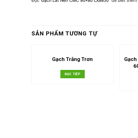
Đọc”
Gạch Lát Nền CMC 80×80 LX8830
” để biết thêm
SẢN PHẨM TƯƠNG TỰ
Gạch
88-6010
Gạch Trắng Trơn
6
ĐỌC TIẾP