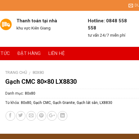
D
Thanh toán tại nhà
Hotline: 0848 558
558
khu vực Kiên Giang
tư vấn 24/7 miễn phí
 TỨC
ĐẶT HÀNG
LIÊN HỆ
TRANG CHỦ
80X80
/
Gạch CMC 80×80 LX8830
Danh mục:
80x80
Từ khóa:
80x80
,
Gạch CMC
,
Gạch Granite
,
Gạch lát sân
,
LX8830