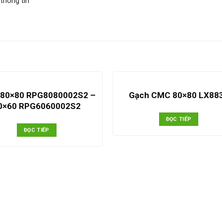
 thông tin
 80×80 RPG8080002S2 –
Gạch CMC 80×80 LX88
0×60 RPG6060002S2
ĐỌC TIẾP
ĐỌC TIẾP