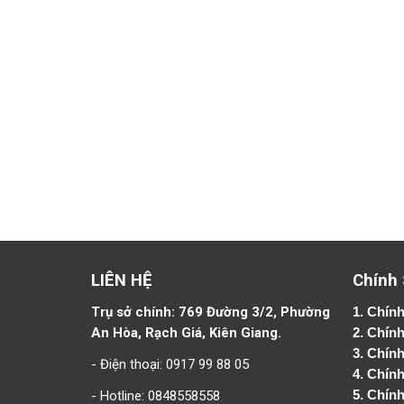
LIÊN HỆ
Chính
Trụ sở chính: 769 Đường 3/2, Phường
1.
Chính
An Hòa, Rạch Giá, Kiên Giang.
2.
Chính
3. Chín
- Điện thoại: 0917 99 88 05
4.
Chính
- Hotline: 0848558558
5.
Chính