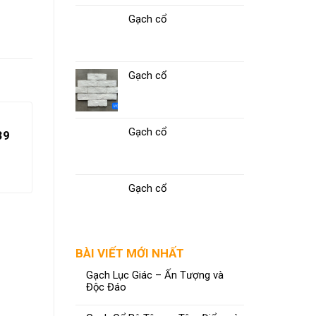
Gạch cổ
Gạch cổ
Gạch cổ
Gạch CMC 60×60 LX6669 –
39
80×80 LX8844
ĐỌC TIẾP
Gạch cổ
BÀI VIẾT MỚI NHẤT
Gạch Lục Giác – Ấn Tượng và
Độc Đáo