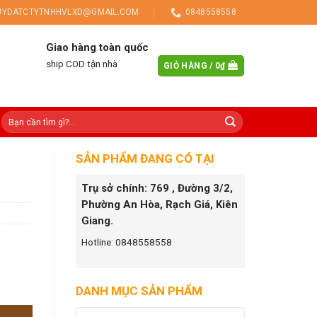
UYDATCTYTNHHVLXD@GMAIL.COM
0848558558
Giao hàng toàn quốc
ship COD tận nhà
GIỎ HÀNG /
0
₫
SẢN PHẨM ĐANG CÓ TẠI
Trụ sở chính: 769 , Đường 3/2,
Phường An Hòa, Rạch Giá, Kiên
Giang.
Hotline: 0848558558
DANH MỤC SẢN PHẨM