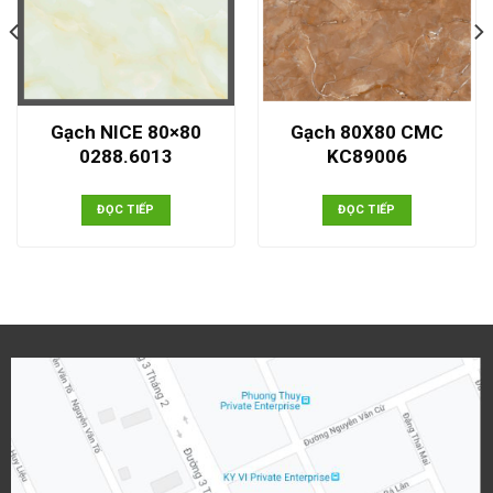
Gạch NICE 80×80
Gạch 80X80 CMC
0288.6013
KC89006
ĐỌC TIẾP
ĐỌC TIẾP