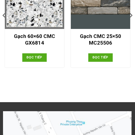
Gạch 60×60 CMC
Gạch CMC 25×50
GX6814
MC25506
ĐỌC TIẾP
ĐỌC TIẾP