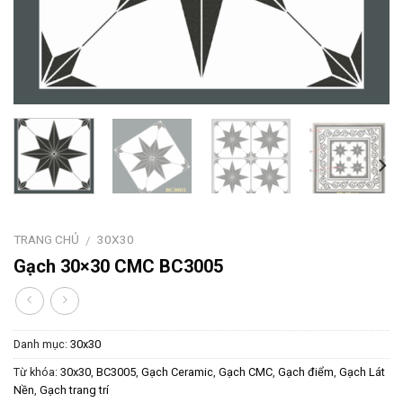
TRANG CHỦ
30X30
/
Gạch 30×30 CMC BC3005
Danh mục:
30x30
Từ khóa:
30x30
,
BC3005
,
Gạch Ceramic
,
Gạch CMC
,
Gạch điểm
,
Gạch Lát
Nền
,
Gạch trang trí