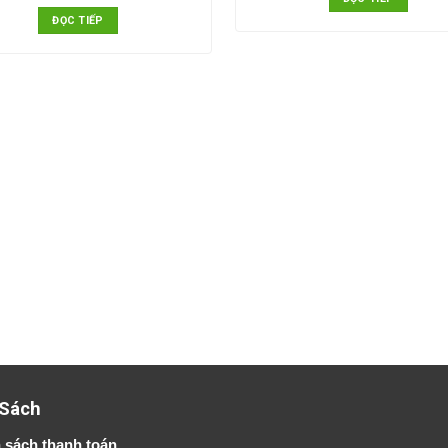
ĐỌC TIẾP
 Sách
 sách thanh toán