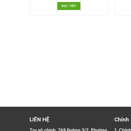
ĐỌC TIẾP
LIÊN HỆ
Chính
Trụ sở chính: 769 Đường 3/2, Phường
1.
Chính