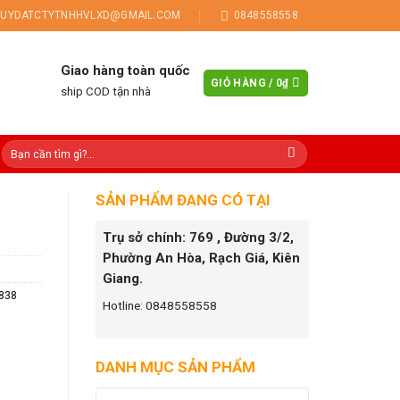
UYDATCTYTNHHVLXD@GMAIL.COM
0848558558
Giao hàng toàn quốc
GIỎ HÀNG /
0
₫
ship COD tận nhà
SẢN PHẨM ĐANG CÓ TẠI
Trụ sở chính: 769 , Đường 3/2,
Phường An Hòa, Rạch Giá, Kiên
Giang.
838
Hotline: 0848558558
DANH MỤC SẢN PHẨM