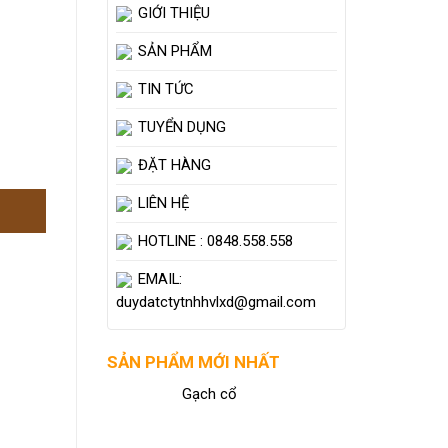
GIỚI THIỆU
SẢN PHẨM
TIN TỨC
TUYỂN DỤNG
ĐẶT HÀNG
LIÊN HỆ
HOTLINE : 0848.558.558
EMAIL:
duydatctytnhhvlxd@gmail.com
SẢN PHẨM MỚI NHẤT
Gạch cổ