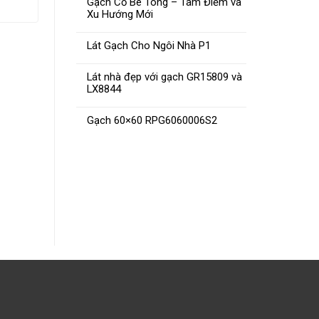
Gạch Cổ Bê Tông – Tâm Điểm và
Xu Hướng Mới
Lát Gạch Cho Ngôi Nhà P1
Lát nhà đẹp với gạch GR15809 và
LX8844
Gạch 60×60 RPG6060006S2
Gạch 60×60 PTN60003 –
Gạch N
80×80 PTN80003
ĐỌC TIẾP