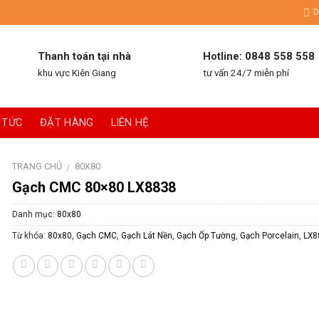
D
Thanh toán tại nhà
Hotline: 0848 558 558
khu vực Kiên Giang
tư vấn 24/7 miễn phí
 TỨC
ĐẶT HÀNG
LIÊN HỆ
TRANG CHỦ
80X80
/
Gạch CMC 80×80 LX8838
Danh mục:
80x80
Từ khóa:
80x80
,
Gạch CMC
,
Gạch Lát Nền
,
Gạch Ốp Tường
,
Gạch Porcelain
,
LX8