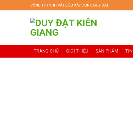
Skip
CÔNG TY TNHH VẬT LIỆU XÂY DỰNG DUY ĐẠT
to
content
TRANG CHỦ
GIỚI THIỆU
SẢN PHẨM
TIN