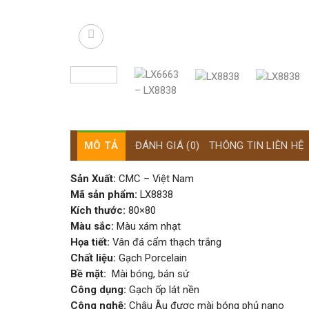
MÔ TẢ
ĐÁNH GIÁ (0)
THÔNG TIN LIÊN HỆ
Sản Xuất:
CMC – Việt Nam
Mã sản phẩm:
LX8838
Kích thước:
80×80
Màu sắc:
Màu xám nhạt
Họa tiết:
Vân đá cẩm thạch trắng
Chất liệu:
Gạch Porcelain
Bề mặt:
Mài bóng, bán sứ
Công dụng:
Gạch ốp lát nền
Công nghệ:
Châu Âu được mài bóng phủ nano