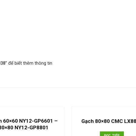
838
” để biết thêm thông tin
h 60×60 NY12-GP6601 –
Gạch 80×80 CMC LX8
80×80 NY12-GP8801
ĐỌC TIẾP