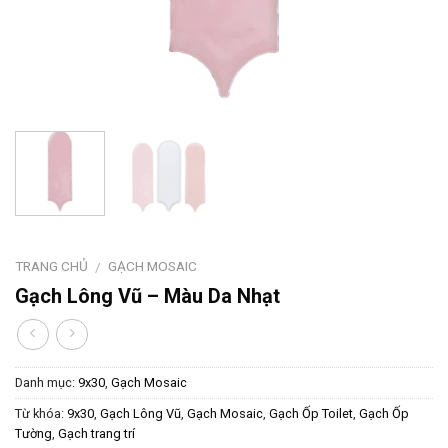
TRANG CHỦ
GẠCH MOSAIC
/
Gạch Lông Vũ – Màu Da Nhạt
Danh mục:
9x30
,
Gạch Mosaic
Từ khóa:
9x30
,
Gạch Lông Vũ
,
Gạch Mosaic
,
Gạch Ốp Toilet
,
Gạch Ốp
Tường
,
Gạch trang trí