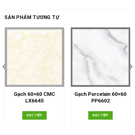
SẢN PHẨM TƯƠNG TỰ
Gạch 60×60 CMC
Gạch Porcelain 60×60
LX6645
PP6602
ĐỌC TIẾP
ĐỌC TIẾP