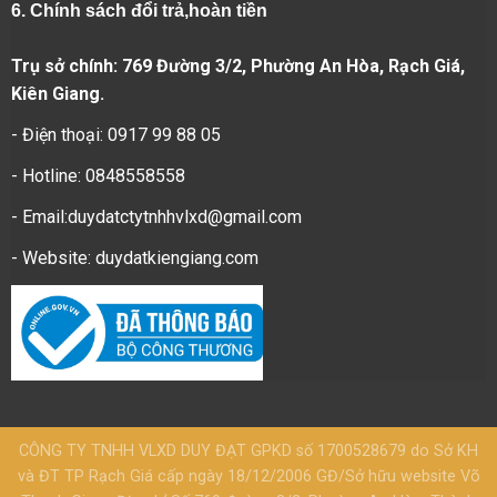
6.
Chính sách đổi trả,hoàn tiền
Trụ sở chính: 769 Đường 3/2, Phường An Hòa, Rạch Giá,
Kiên Giang.
- Điện thoại: 0917 99 88 05
- Hotline: 0848558558
- Email:duydatctytnhhvlxd@gmail.com
- Website:
duydatkiengiang.com
CÔNG TY TNHH VLXD DUY ĐẠT GPKD số 1700528679 do Sở KH
và ĐT TP Rạch Giá cấp ngày 18/12/2006 GĐ/Sở hữu website Võ